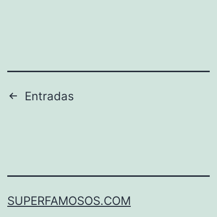
Paginación
Entradas
de
entradas
SUPERFAMOSOS.COM