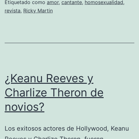
de
Etiquetado como
amor
,
cantante
,
homosexualidad
,
revista
,
Ricky Martin
Ricky
Martin
con
un
amigo
de
¿Keanu Reeves y
su
infancia
Charlize Theron de
novios?
Los exitosos actores de Hollywood, Keanu
Reeves y Charlize Theron, fueron