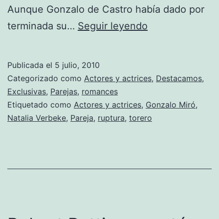
Aunque Gonzalo de Castro había dado por
Natalia
terminada su…
Seguir leyendo
Verbeke
y
Publicada el
5 julio, 2010
Gonzalo
Categorizado como
Actores y actrices
,
Destacamos
,
de
Exclusivas
,
Parejas
,
romances
Etiquetado como
Actores y actrices
,
Gonzalo Miró
,
Castro,
Natalia Verbeke
,
Pareja
,
ruptura
,
torero
pareja
en
la
vida
real