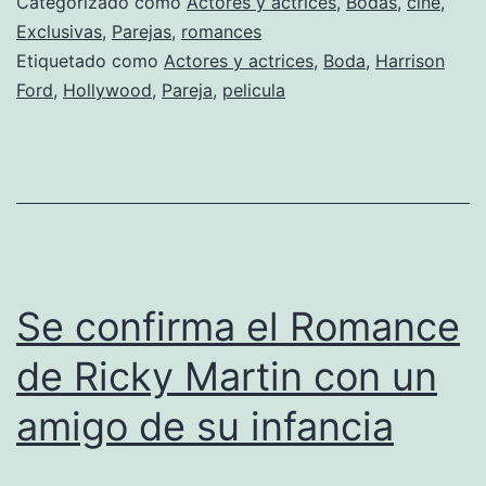
Categorizado como
Actores y actrices
,
Bodas
,
cine
,
Flockhart,
Exclusivas
,
Parejas
,
romances
Etiquetado como
Actores y actrices
,
Boda
,
Harrison
una
Ford
,
Hollywood
,
Pareja
,
pelicula
boda
en
secreto
Se confirma el Romance
de Ricky Martin con un
amigo de su infancia