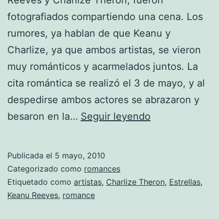
fotografiados compartiendo una cena. Los
rumores, ya hablan de que Keanu y
Charlize, ya que ambos artistas, se vieron
muy románticos y acarmelados juntos. La
cita romántica se realizó el 3 de mayo, y al
despedirse ambos actores se abrazaron y
¿Keanu
besaron en la…
Seguir leyendo
Reeves
y
Publicada el
5 mayo, 2010
Charlize
Categorizado como
romances
Theron
Etiquetado como
artistas
,
Charlize Theron
,
Estrellas
,
Keanu Reeves
,
romance
de
novios?