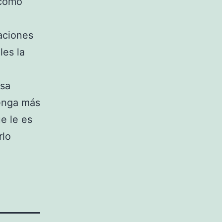
 como
aciones
les la
esa
tenga más
e le es
rlo