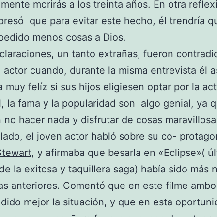
mente morirás a los treinta años. En otra reflexi
presó que para evitar este hecho, él trendría q
pedido menos cosas a Dios.
claraciones, un tanto extrañas, fueron contradi
o actor cuando, durante la misma entrevista él 
a muy felíz si sus hijos eligiesen optar por la ac
, la fama y la popularidad son algo genial, ya q
 no hacer nada y disfrutar de cosas maravillosa
 lado, el joven actor habló sobre su co- protago
Stewart
, y afirmaba que besarla en «Eclipse»( ú
 de la exitosa y taquillera saga) había sido más n
as anteriores. Comentó que en este filme ambo
ido mejor la situación, y que en esta oportuni