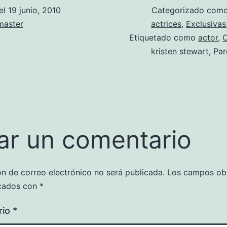
el
19 junio, 2010
Categorizado com
aster
actrices
,
Exclusivas
Etiquetado como
actor
,
C
kristen stewart
,
Par
ar un comentario
ón de correo electrónico no será publicada.
Los campos obl
cados con
*
rio
*