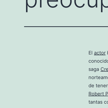
El
actor
b
conocido
saga
Cr
norteame
de tener
Robert P
tantas c