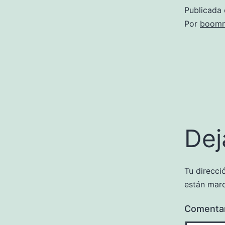
Publicada 
Por
boomm
Dej
Tu direcci
están mar
Comenta