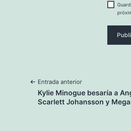
Guard
próxi
Navegación
Entrada anterior
Kylie Minogue besaría a Ang
de
Scarlett Johansson y Mega
entradas