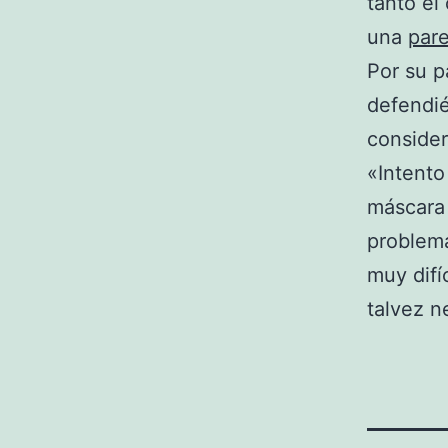
tanto é
una
pare
Por su p
defendié
consider
«Intento
máscara 
problema
muy difí
talvez n