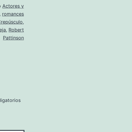
o
Actores y
,
romances
repúsculo
,
eja
,
Robert
Pattinson
igatorios