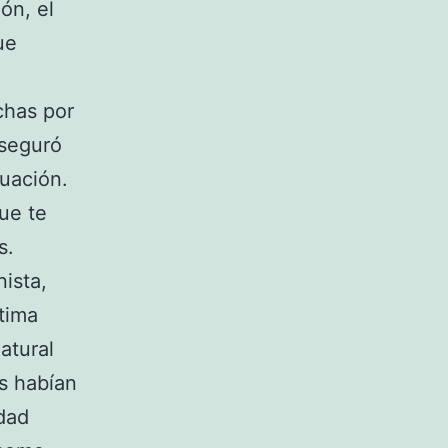
ón, el
ue
chas por
aseguró
tuación.
ue te
s.
nista,
ltima
atural
s habían
dad