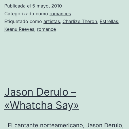
y
Publicada el
5 mayo, 2010
Charlize
Categorizado como
romances
Theron
Etiquetado como
artistas
,
Charlize Theron
,
Estrellas
,
Keanu Reeves
,
romance
de
novios?
Jason Derulo –
«Whatcha Say»
El cantante norteamericano, Jason Derulo,