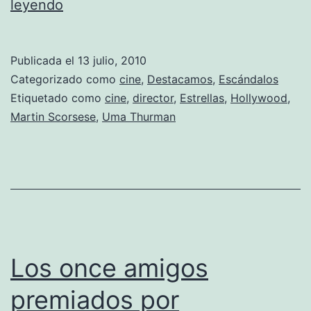
Scorsese
leyendo
demandado
por
Publicada el
13 julio, 2010
un
Categorizado como
cine
,
Destacamos
,
Escándalos
estafador
Etiquetado como
cine
,
director
,
Estrellas
,
Hollywood
,
Martin Scorsese
,
Uma Thurman
Los once amigos
premiados por