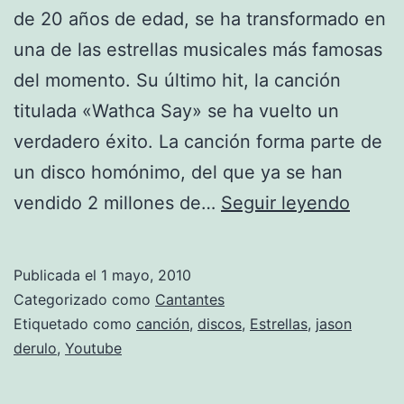
de 20 años de edad, se ha transformado en
una de las estrellas musicales más famosas
del momento. Su último hit, la canción
titulada «Wathca Say» se ha vuelto un
verdadero éxito. La canción forma parte de
un disco homónimo, del que ya se han
Jason
vendido 2 millones de…
Seguir leyendo
Derul
–
Publicada el
1 mayo, 2010
«What
Categorizado como
Cantantes
Say»
Etiquetado como
canción
,
discos
,
Estrellas
,
jason
derulo
,
Youtube