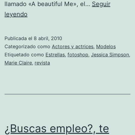
llamado «A beautiful Me», el…
Seguir
Jessica
leyendo
Simpson
se
Publicada el
8 abril, 2010
arriesga
Categorizado como
Actores y actrices
,
Modelos
a
Etiquetado como
Estrellas
,
fotoshop
,
Jessica Simpson
,
Marie Claire
,
revista
posar
sin
maquillaje
¿Buscas empleo?, te