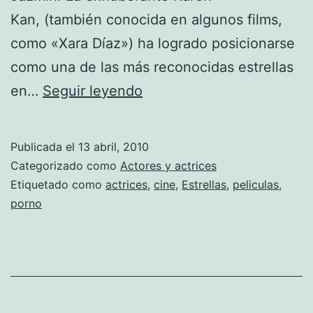
Kan, (también conocida en algunos films,
como «Xara Díaz») ha logrado posicionarse
como una de las más reconocidas estrellas
Uruguay
en…
Seguir leyendo
exporta
actrices
Publicada el
13 abril, 2010
porno
Categorizado como
Actores y actrices
Etiquetado como
actrices
,
cine
,
Estrellas
,
peliculas
,
porno