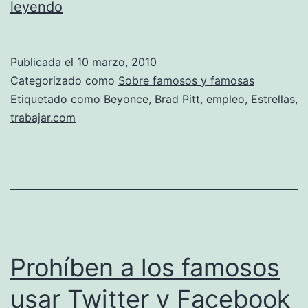
¿Buscas
leyendo
empleo?,
te
Publicada el
10 marzo, 2010
presentamos
Categorizado como
Sobre famosos y famosas
los
Etiquetado como
Beyonce
,
Brad Pitt
,
empleo
,
Estrellas
,
trabajar.com
antiguos
empleos
de
los
Super
Famosos
Prohíben a los famosos
usar Twitter y Facebook