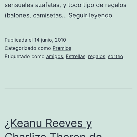
sensuales azafatas, y todo tipo de regalos
Los
(balones, camisetas…
Seguir leyendo
once
amigos
Publicada el
14 junio, 2010
premiad
Categorizado como
Premios
por
Etiquetado como
amigos
,
Estrellas
,
regalos
,
sorteo
Heineke
se
transfo
en
superfa
¿Keanu Reeves y
Charlize Theron de