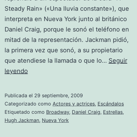
Steady Rain» («Una lluvia constante»), que
interpreta en Nueva York junto al británico
Daniel Craig, porque le sonó el teléfono en
mitad de la representación. Jackman pidió,
la primera vez que sonó, a su propietario
que atendiese la llamada o que lo…
Seguir
Jackman
leyendo
y
Craig
Publicada el
29 septiembre, 2009
interrumpen
Categorizado como
Actores y actrices
,
Escándalos
una
Etiquetado como
Broadway
,
Daniel Craig
,
Estrellas
,
Hugh Jackman
,
Nueva York
obra
en