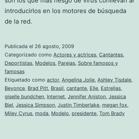
son los que más riesgo de virus conllevan al
introducirlos en los motores de búsqueda
de la red.
Publicada el
26 agosto, 2009
Categorizado como
Actores y actrices
,
Cantantes
,
Deportistas
,
Modelos
,
Parejas
,
Sobre famosos y
famosas
Etiquetado como
actor
,
Angelina Jolie
,
Ashley Tisdale
,
Beyonce
,
Brad Pitt
,
Brasil
,
cantante
,
Elle
,
Estrellas
,
giselle bundchen
,
Internet
,
Jennifer Aniston
,
Jessica
Biel
,
Jessica Simpson
,
Justin Timberlake
,
megan fox
,
Miley Cyrus
,
moda
,
Modelo
,
presidente
,
Tom Brady