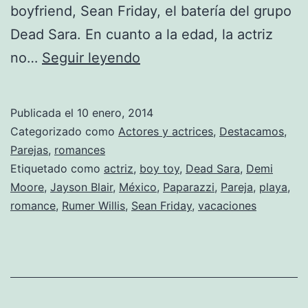
boyfriend, Sean Friday, el batería del grupo
Dead Sara. En cuanto a la edad, la actriz
Demi
no…
Seguir leyendo
Moore
se
Publicada el
10 enero, 2014
lo
Categorizado como
Actores y actrices
,
Destacamos
,
pasa
Parejas
,
romances
Etiquetado como
actriz
,
boy toy
,
Dead Sara
,
Demi
en
Moore
,
Jayson Blair
,
México
,
Paparazzi
,
Pareja
,
playa
,
grande
romance
,
Rumer Willis
,
Sean Friday
,
vacaciones
con
un
nuevo
boy