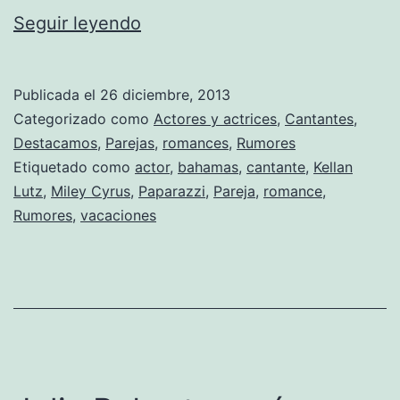
Miley
Seguir leyendo
Cyrus
se
Publicada el
26 diciembre, 2013
va
Categorizado como
Actores y actrices
,
Cantantes
,
de
Destacamos
,
Parejas
,
romances
,
Rumores
Etiquetado como
actor
,
bahamas
,
cantante
,
Kellan
vacaciones
Lutz
,
Miley Cyrus
,
Paparazzi
,
Pareja
,
romance
,
con
Rumores
,
vacaciones
Kellan
Lutz