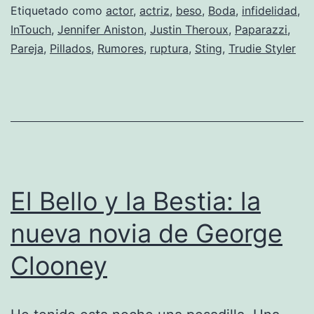
Etiquetado como
actor
,
actriz
,
beso
,
Boda
,
infidelidad
,
con
InTouch
,
Jennifer Aniston
,
Justin Theroux
,
Paparazzi
,
Jennifer
Pareja
,
Pillados
,
Rumores
,
ruptura
,
Sting
,
Trudie Styler
Aniston
El Bello y la Bestia: la
nueva novia de George
Clooney