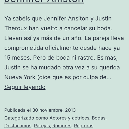
Ya sabéis que Jennifer Ansiton y Justin
Theroux han vuelto a cancelar su boda.
Llevan así ya más de un año. La pareja lleva
comprometida oficialmente desde hace ya
15 meses. Pero de boda ni rastro. Es más,
Justin se ha mudado otra vez a su querida
Nueva York (dice que es por culpa de…
Justin
Seguir leyendo
Theroux
no
Publicada el
30 noviembre, 2013
quiere
Categorizado como
Actores y actrices
,
Bodas
,
casarse
Destacamos
,
Parejas
,
Rumores
,
Rupturas