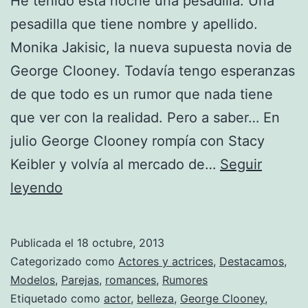
He tenido esta noche una pesadilla. Una
pesadilla que tiene nombre y apellido.
Monika Jakisic, la nueva supuesta novia de
George Clooney. Todavía tengo esperanzas
de que todo es un rumor que nada tiene
que ver con la realidad. Pero a saber… En
julio George Clooney rompía con Stacy
Keibler y volvía al mercado de…
Seguir
El
leyendo
Bello
y
Publicada el
18 octubre, 2013
la
Categorizado como
Actores y actrices
,
Destacamos
,
Bestia:
Modelos
,
Parejas
,
romances
,
Rumores
Etiquetado como
actor
,
belleza
,
George Clooney
,
la