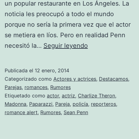
un popular restaurante en Los Ángeles. La
noticia les preocupó a todo el mundo
porque no sería la primera vez que el actor
se metiera en líos. Pero en realidad Penn
A
necesitó la…
Seguir leyendo
Sean
Penn
Publicada el
12 enero, 2014
le
Categorizado como
Actores y actrices
,
Destacamos
,
escolta
Parejas
,
romances
,
Rumores
Etiquetado como
actor
,
actriz
,
Charlize Theron
,
la
Madonna
,
Paparazzi
,
Pareja
,
policía
,
reporteros
,
policia
romance alert
,
Rumores
,
Sean Penn
para
salir