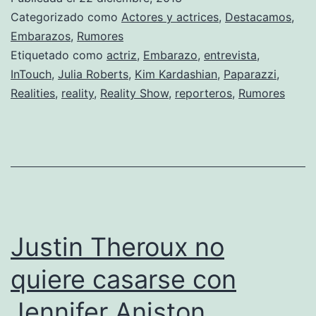
madre
Categorizado como
Actores y actrices
,
Destacamos
,
por
Embarazos
,
Rumores
Etiquetado como
actriz
,
Embarazo
,
entrevista
,
cuarta
InTouch
,
Julia Roberts
,
Kim Kardashian
,
Paparazzi
,
vez
Realities
,
reality
,
Reality Show
,
reporteros
,
Rumores
Justin Theroux no
quiere casarse con
Jennifer Aniston