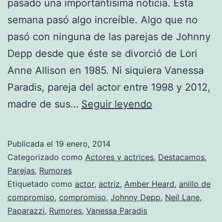
pasado una importantísima noticia. Esta
semana pasó algo increíble. Algo que no
pasó con ninguna de las parejas de Johnny
Depp desde que éste se divorció de Lori
Anne Allison en 1985. Ni siquiera Vanessa
Paradis, pareja del actor entre 1998 y 2012,
Johnny
madre de sus…
Seguir leyendo
Depp
y
Publicada el
19 enero, 2014
Amber
Categorizado como
Actores y actrices
,
Destacamos
,
Heard
Parejas
,
Rumores
Etiquetado como
actor
,
actriz
,
Amber Heard
,
anillo de
se
compromiso
,
compromiso
,
Johnny Depp
,
Neil Lane
,
han
Paparazzi
,
Rumores
,
Vanessa Paradis
prometido