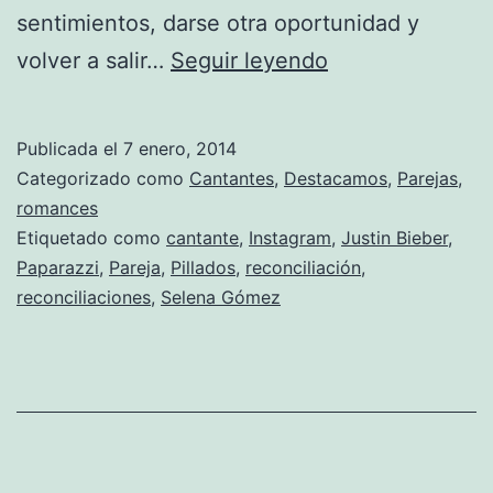
sentimientos, darse otra oportunidad y
Justin
volver a salir…
Seguir leyendo
Bieber
y
Publicada el
7 enero, 2014
Selena
Categorizado como
Cantantes
,
Destacamos
,
Parejas
,
Gomez
romances
Etiquetado como
cantante
,
Instagram
,
Justin Bieber
,
otra
Paparazzi
,
Pareja
,
Pillados
,
reconciliación
,
vez
reconciliaciones
,
Selena Gómez
están
juntos