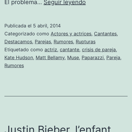
Problemas
El problema…
Seguir leyendo
entre
Kate
Publicada el
5 abril, 2014
Hudson
Categorizado como
Actores y actrices
,
Cantantes
,
y
Destacamos
,
Parejas
,
Rumores
,
Rupturas
Etiquetado como
actriz
,
cantante
,
crisis de pareja
,
Matt
Kate Hudson
,
Matt Bellamy
,
Muse
,
Paparazzi
,
Pareja
,
Bellamy
Rumores
Justin Bieber, l’enfant