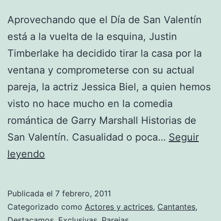
Aprovechando que el Día de San Valentín
está a la vuelta de la esquina, Justin
Timberlake ha decidido tirar la casa por la
ventana y comprometerse con su actual
pareja, la actriz Jessica Biel, a quien hemos
visto no hace mucho en la comedia
romántica de Garry Marshall Historias de
San Valentín. Casualidad o poca…
Seguir
Justin
leyendo
Timberlake
y
Publicada el
7 febrero, 2011
Jessica
Categorizado como
Actores y actrices
,
Cantantes
,
Biel
Destacamos
,
Exclusivas
,
Parejas