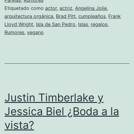
a
Etiquetado como
actor
,
actriz
,
Angelina Jolie
,
Brad
arquitectura orgánica
,
Brad Pitt
,
cumpleaños
,
Frank
Pitt
Lloyd Wright
,
Isla de San Pedro
,
Islas
,
regalos
,
una
Rumores
,
vegano
isla
Justin Timberlake y
Jessica Biel ¿Boda a la
vista?