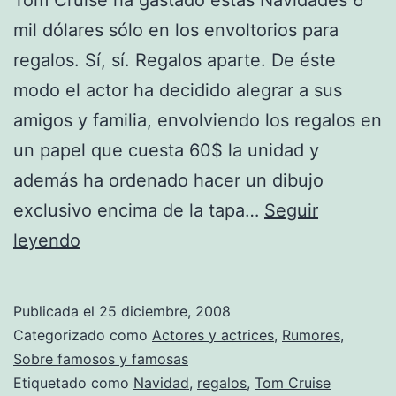
mil dólares sólo en los envoltorios para
regalos. Sí, sí. Regalos aparte. De éste
modo el actor ha decidido alegrar a sus
amigos y familia, envolviendo los regalos en
un papel que cuesta 60$ la unidad y
además ha ordenado hacer un dibujo
exclusivo encima de la tapa…
Seguir
Tom
leyendo
Cruise
ha
Publicada el
25 diciembre, 2008
gastado
Categorizado como
Actores y actrices
,
Rumores
,
6
Sobre famosos y famosas
Etiquetado como
Navidad
,
regalos
,
Tom Cruise
mil