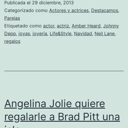
Publicada el
29 diciembre, 2013
$
Categorizado como
Actores y actrices
,
Destacamos
,
m
Parejas
Etiquetado como
actor
,
actriz
,
Amber Heard
,
Johnny
e
Depp
,
joyas
,
joyería
,
Life&Style
,
Navidad
,
Neil Lane
,
r
regalos
p
A
H
Angelina Jolie quiere
regalarle a Brad Pitt una