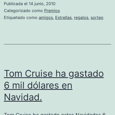
amigos
Publicada el
14 junio, 2010
premiad
Categorizado como
Premios
por
Etiquetado como
amigos
,
Estrellas
,
regalos
,
sorteo
Heineke
se
transfo
en
superfa
Tom Cruise ha gastado
6 mil dólares en
Navidad.
Tom Cruise ha gastado estas Navidades 6