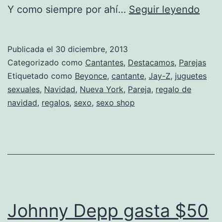
Bey
Y como siempre por ahí…
Seguir leyendo
y
Jay-
Publicada el
30 diciembre, 2013
Z
Categorizado como
Cantantes
,
Destacamos
,
Parejas
gast
Etiquetado como
Beyonce
,
cantante
,
Jay-Z
,
juguetes
sexuales
,
Navidad
,
Nueva York
,
Pareja
,
regalo de
6
navidad
,
regalos
,
sexo
,
sexo shop
mil
dóla
en
jugu
sexu
Johnny Depp gasta $50