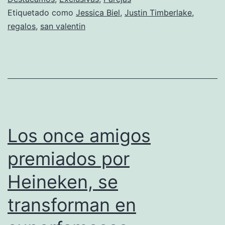
Etiquetado como
Jessica Biel
,
Justin Timberlake
,
¿Boda
regalos
,
san valentin
a
la
vista?
Los once amigos
premiados por
Heineken, se
transforman en