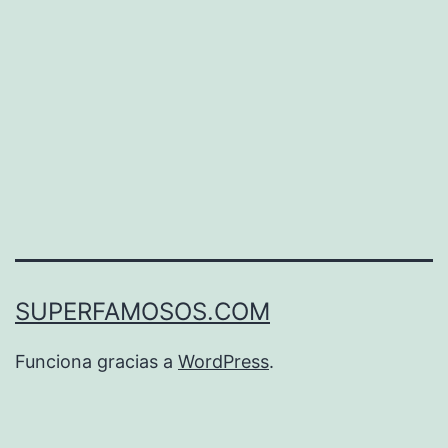
dólares
en
Navidad.
SUPERFAMOSOS.COM
Funciona gracias a
WordPress
.