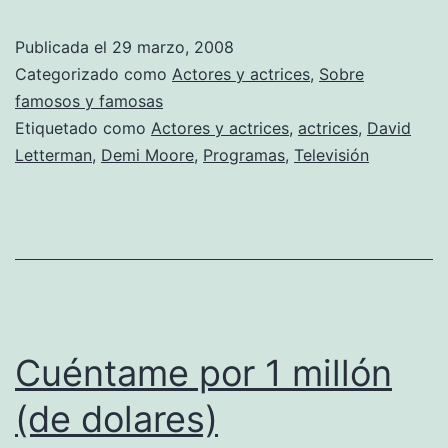
bella
Publicada el
29 marzo, 2008
hay
Categorizado como
Actores y actrices
,
Sobre
que
famosos y famosas
Etiquetado como
Actores y actrices
,
actrices
,
David
sufrir
Letterman
,
Demi Moore
,
Programas
,
Televisión
Cuéntame por 1 millón
(de dolares)