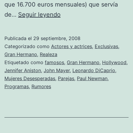
que 16.700 euros mensuales) que servía
Vaya
de…
Seguir leyendo
semanita
Publicada el
29 septiembre, 2008
Categorizado como
Actores y actrices
,
Exclusivas
,
Gran Hermano
,
Realeza
Etiquetado como
famosos
,
Gran Hermano
,
Hollywood
,
Jennifer Aniston
,
John Mayer
,
Leonardo DiCaprio
,
Mujeres Desesperadas
,
Parejas
,
Paul Newman
,
Programas
,
Rumores