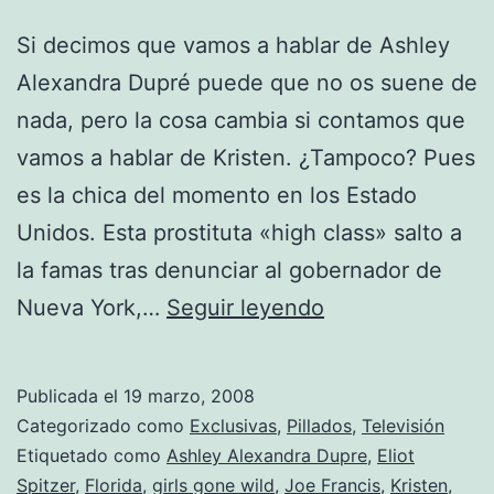
Si decimos que vamos a hablar de Ashley
Alexandra Dupré puede que no os suene de
nada, pero la cosa cambia si contamos que
vamos a hablar de Kristen. ¿Tampoco? Pues
es la chica del momento en los Estado
Unidos. Esta prostituta «high class» salto a
la famas tras denunciar al gobernador de
Cuéntame
Nueva York,…
Seguir leyendo
por
1
Publicada el
19 marzo, 2008
millón
Categorizado como
Exclusivas
,
Pillados
,
Televisión
(de
Etiquetado como
Ashley Alexandra Dupre
,
Eliot
Spitzer
,
Florida
,
girls gone wild
,
Joe Francis
,
Kristen
,
dolares)