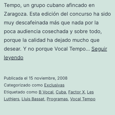
Tempo, un grupo cubano afincado en
Zaragoza. Esta edición del concurso ha sido
muy descafeinada más que nada por la
poca audiencia cosechada y sobre todo,
porque la calidad ha dejado mucho que
desear. Y no porque Vocal Tempo…
Seguir
Sin
leyendo
pena
ni
Publicada el
15 noviembre, 2008
gloria
Categorizado como
Exclusivas
Etiquetado como
B Vocal
,
Cuba
,
Factor X
,
Les
Luthiers
,
Lluis Bassat
,
Programas
,
Vocal Tempo