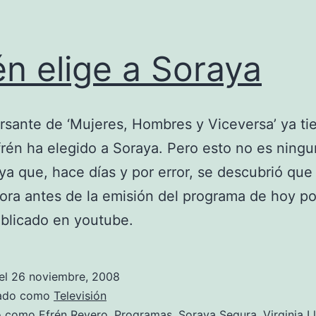
én elige a Soraya
rsante de ‘Mujeres, Hombres y Viceversa’ ya ti
frén ha elegido a Soraya. Pero esto no es ning
 ya que, hace días y por error, se descubrió que 
ora antes de la emisión del programa de hoy po
blicado en youtube.
el
26 noviembre, 2008
zado como
Televisión
do como
Efrén Reyero
,
Programas
,
Soraya Segura
,
Virginia L