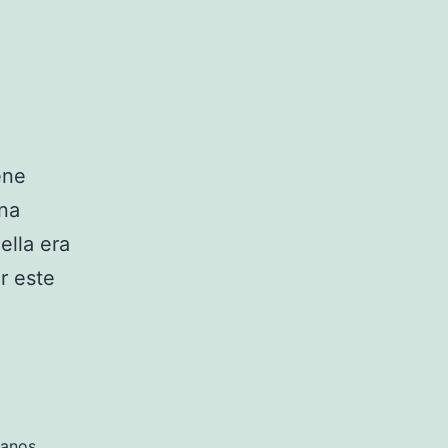
ene
una
ella era
r este
lanos
,