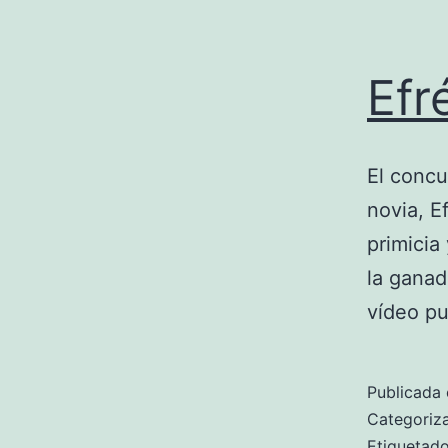
Efr
El concu
novia, E
primicia
la ganad
vídeo pu
Publicada 
Categori
Etiqueta