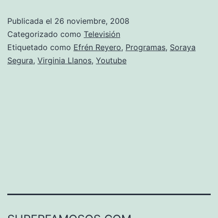
Publicada el
26 noviembre, 2008
Categorizado como
Televisión
Etiquetado como
Efrén Reyero
,
Programas
,
Soraya
Segura
,
Virginia Llanos
,
Youtube