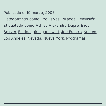
por
1
Publicada el
19 marzo, 2008
millón
Categorizado como
Exclusivas
,
Pillados
,
Televisión
(de
Etiquetado como
Ashley Alexandra Dupre
,
Eliot
Spitzer
,
Florida
,
girls gone wild
,
Joe Francis
,
Kristen
,
dolares)
Los Angeles
,
Nevada
,
Nueva York
,
Programas