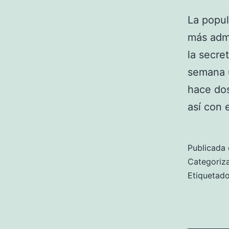
La popul
más admi
la secre
semana 
hace dos
así con
Publicada 
Categori
Etiqueta