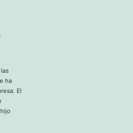
o
las
se ha
resa. El
e
hijo