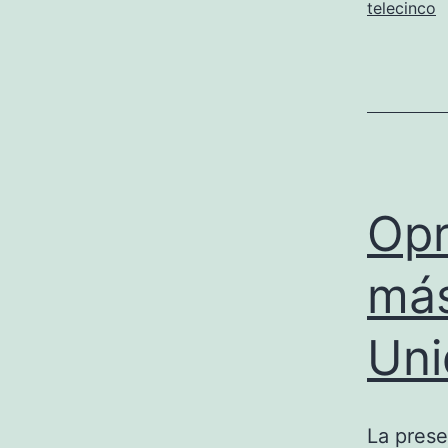
telecinco
Opr
más
Uni
La prese