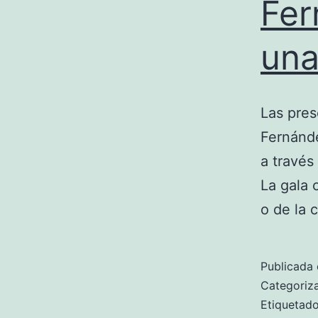
Fer
una
Las pres
Fernánde
a través
La gala 
o de la 
Publicada 
Categori
Etiqueta