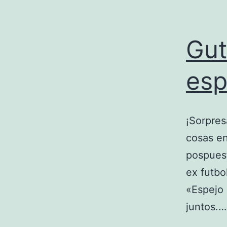
Gut
esp
¡Sorpres
cosas en
pospuest
ex futbo
«Espejo 
juntos.