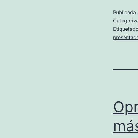
Publicada 
Categori
Etiqueta
presentad
Opr
más