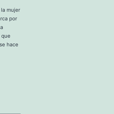
 la mujer
rca por
ta
, que
 se hace