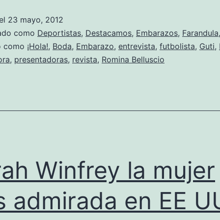
Romina
el
23 mayo, 2012
Belluscio
zado como
Deportistas
,
Destacamos
,
Embarazos
,
Farandula
esperan
do como
¡Hola!
,
Boda
,
Embarazo
,
entrevista
,
futbolista
,
Guti
,
ora
,
presentadoras
,
revista
,
Romina Belluscio
un
hijo
ah Winfrey la mujer
 admirada en EE U