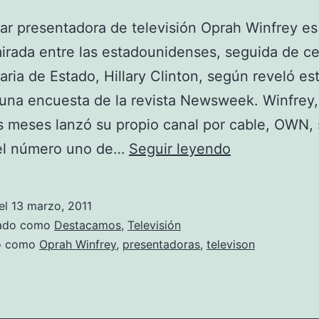
ar presentadora de televisión Oprah Winfrey es
rada entre las estadounidenses, seguida de ce
taria de Estado, Hillary Clinton, según reveló es
una encuesta de la revista Newsweek. Winfrey
 meses lanzó su propio canal por cable, OWN,
Oprah
 el número uno de…
Seguir leyendo
Winfrey
la
el
13 marzo, 2011
mujer
zado como
Destacamos
,
Televisión
más
do como
Oprah Winfrey
,
presentadoras
,
televison
admirada
en
EE