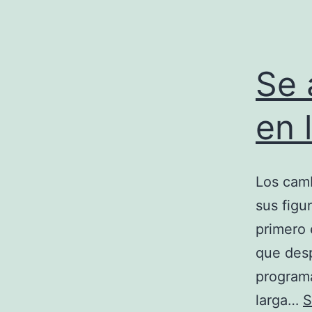
Se 
en 
Los camb
sus figu
primero
que desp
programa
larga…
S