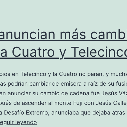
UU
anuncian más camb
la Cuatro y Telecinc
ios en Telecinco y la Cuatro no paran, y much
ras podrían cambiar de emisora a raíz de su fusi
 en anunciar su cambio de cadena fue Jesús Vá
ués de ascender al monte Fuji con Jesús Callej
 Desafío Extremo, anunciaba que dejaba atrás
Se
eguir leyendo