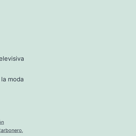
elevisiva
e la moda
ón
Carbonero
,