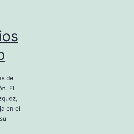
ios
o
as de
ón. El
zquez,
a en el
 su