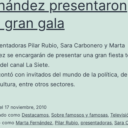
nández presentaron
 gran gala
entadoras Pilar Rubio, Sara Carbonero y Marta
z se encargarán de presentar una gran fiesta t
 del canal La Siete.
contó con invitados del mundo de la política, d
cultura, entre otros sectores.
el
17 noviembre, 2010
zado como
Destacamos
,
Sobre famosos y famosas
,
Televisi
do como
Marta Fernández
,
Pilar Rubio
,
presentadoras
,
Sara 