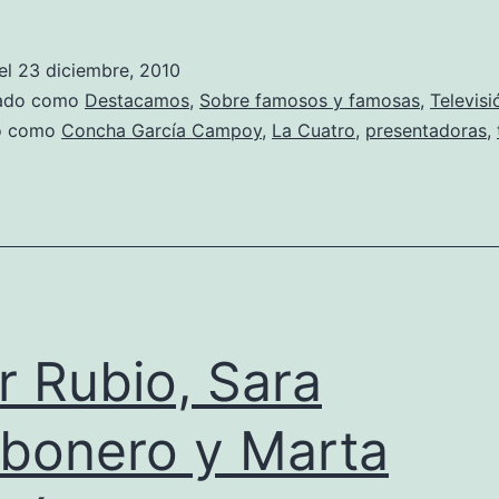
anuncian
más
el
23 diciembre, 2010
cambios
zado como
Destacamos
,
Sobre famosos y famosas
,
Televisi
en
do como
Concha García Campoy
,
La Cuatro
,
presentadoras
,
la
Cuatro
y
Telecinco
ar Rubio, Sara
bonero y Marta