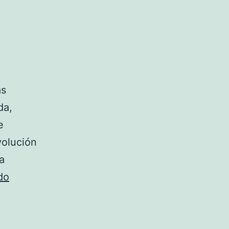
ás
da,
e
volución
a
La
do
movida
monegasca