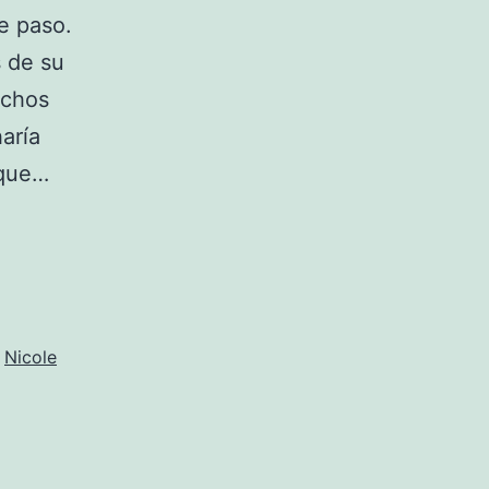
e paso.
 de su
uchos
aría
rque…
,
Nicole