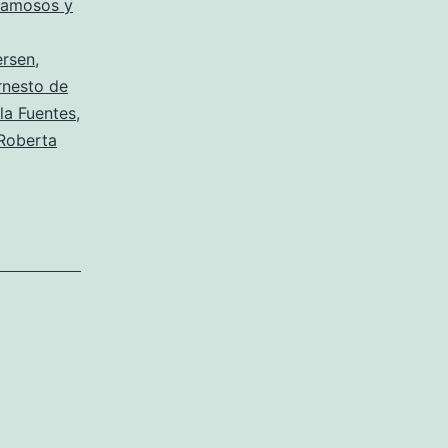
famosos y
ersen
,
rnesto de
la Fuentes
,
Roberta