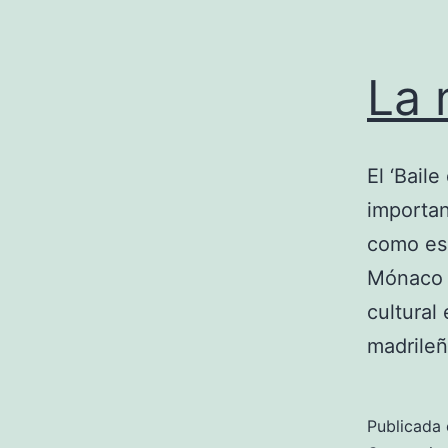
La 
El ‘Bail
importan
como es 
Mónaco h
cultural
madrileñ
Publicada 