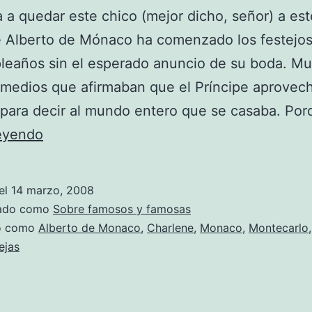
a a quedar este chico (mejor dicho, señor) a est
e Alberto de Mónaco ha comenzado los festejos
leaños sin el esperado anuncio de su boda. M
 medios que afirmaban que el Príncipe aprovech
 para decir al mundo entero que se casaba. Po
Para
leyendo
vestir
Santos
el
14 marzo, 2008
zado como
Sobre famosos y famosas
do como
Alberto de Monaco
,
Charlene
,
Monaco
,
Montecarlo
ejas