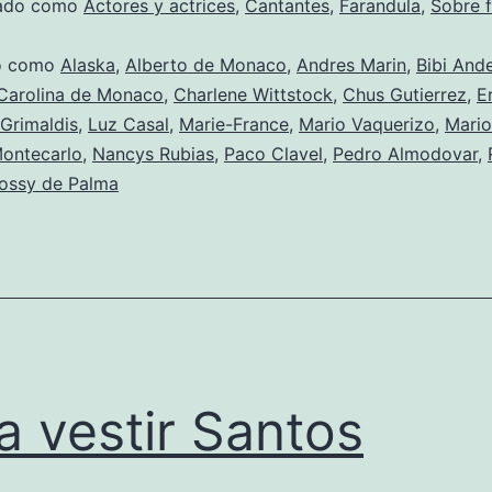
zado como
Actores y actrices
,
Cantantes
,
Farandula
,
Sobre 
do como
Alaska
,
Alberto de Monaco
,
Andres Marin
,
Bibi And
Carolina de Monaco
,
Charlene Wittstock
,
Chus Gutierrez
,
E
Grimaldis
,
Luz Casal
,
Marie-France
,
Mario Vaquerizo
,
Mario
ontecarlo
,
Nancys Rubias
,
Paco Clavel
,
Pedro Almodovar
,
ossy de Palma
a vestir Santos