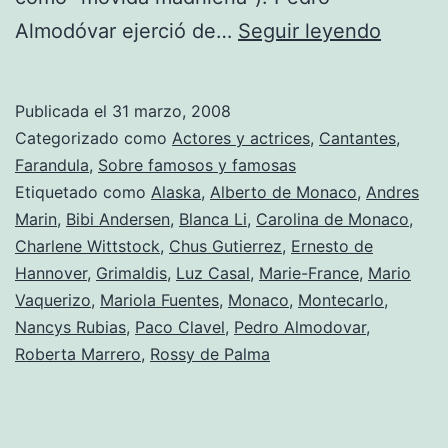
La
Almodóvar ejerció de…
Seguir leyendo
movida
moneg
Publicada el
31 marzo, 2008
Categorizado como
Actores y actrices
,
Cantantes
,
Farandula
,
Sobre famosos y famosas
Etiquetado como
Alaska
,
Alberto de Monaco
,
Andres
Marin
,
Bibi Andersen
,
Blanca Li
,
Carolina de Monaco
,
Charlene Wittstock
,
Chus Gutierrez
,
Ernesto de
Hannover
,
Grimaldis
,
Luz Casal
,
Marie-France
,
Mario
Vaquerizo
,
Mariola Fuentes
,
Monaco
,
Montecarlo
,
Nancys Rubias
,
Paco Clavel
,
Pedro Almodovar
,
Roberta Marrero
,
Rossy de Palma