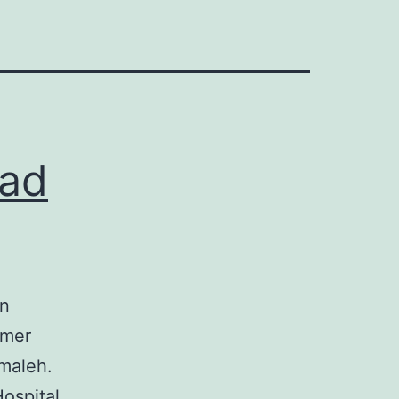
Gad
un
imer
lmaleh.
ospital.