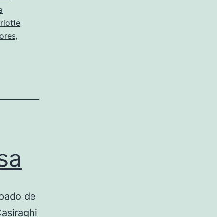
a
rlotte
ores
,
sa
ipado de
Casiraghi