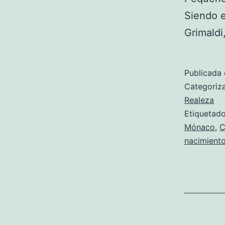
Siendo e
Grimald
Publicada 
Categori
Realeza
Etiqueta
Mónaco
,
C
nacimient