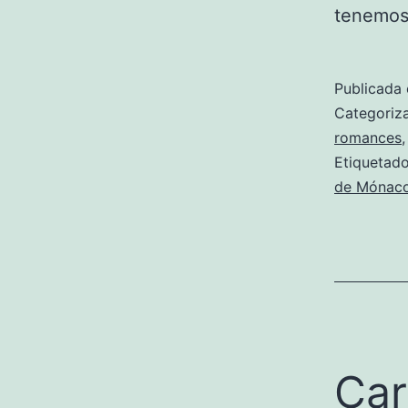
tenemos
Publicada 
Categori
romances
Etiqueta
de Mónac
Car