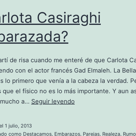
rlota Casiraghi
barazada?
rtí de risa cuando me enteré de que Carlota Ca
iendo con el actor francés Gad Elmaleh. La Bella
es lo primero que venía a la cabeza la verdad. P
que el físico no es lo más importante. Y aun as
¿Carlota
 mucho a…
Seguir leyendo
Casiraghi
embarazada?
el
1 julio, 2013
zado como
Destacamos
,
Embarazos
,
Parejas
,
Realeza
,
Rumo