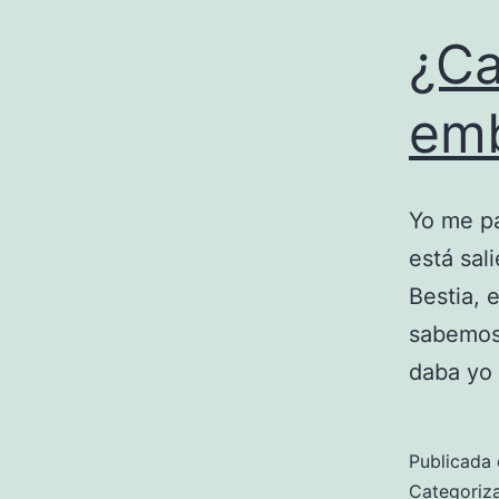
¿Ca
em
Yo me pa
está sal
Bestia, 
sabemos 
daba yo
Publicada 
Categori