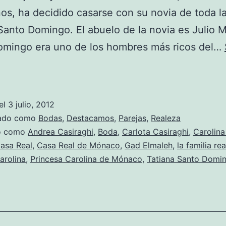
os, ha decidido casarse con su novia de toda la
Santo Domingo. El abuelo de la novia es Julio M
omingo era uno de los hombres más ricos del…
Andrea
Casiraghi
se
el
3 julio, 2012
casa
zado como
Bodas
,
Destacamos
,
Parejas
,
Realeza
do como
Andrea Casiraghi
,
Boda
,
Carlota Casiraghi
,
Carolina
asa Real
,
Casa Real de Mónaco
,
Gad Elmaleh
,
la familia rea
arolina
,
Princesa Carolina de Mónaco
,
Tatiana Santo Domi