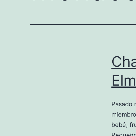
Cha
Elm
Pasado m
miembro 
bebé, fr
Pequeño 