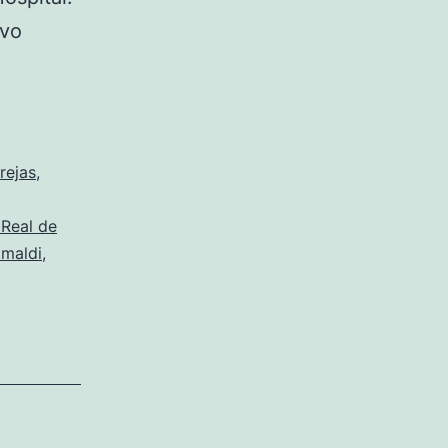
evo
rejas
,
Real de
imaldi
,