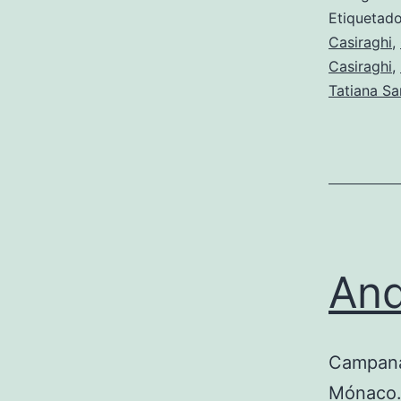
Etiqueta
Casiraghi
,
Casiraghi
,
Tatiana S
And
Campanas
Mónaco. 