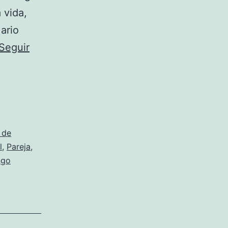
 vida,
ario
Seguir
 de
l
,
Pareja
,
ngo