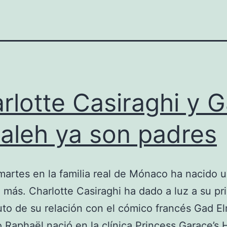
rlotte Casiraghi y 
aleh ya son padres
artes en la familia real de Mónaco ha nacido 
más. Charlotte Casiraghi ha dado a luz a su pr
uto de su relación con el cómico francés Gad E
Raphaël nació en la clínica Princess Garace’s H