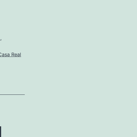
a
,
Casa Real
d