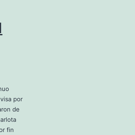
d
inuo
visa por
aron de
arlota
r fin