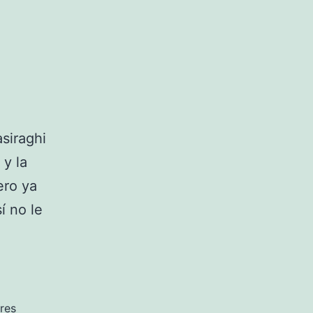
siraghi
 y la
ero ya
í no le
res