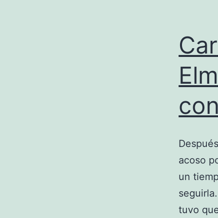
Car
Elm
con
Después 
acoso po
un tiemp
seguirla
tuvo que