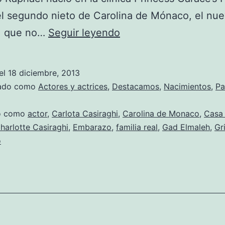
l segundo nieto de Carolina de Mónaco, el nu
Charlotte
i, que no…
Seguir leyendo
Casiraghi
y
el
18 diciembre, 2013
Gad
zado como
Actores y actrices
,
Destacamos
,
Nacimientos
,
Pa
Elmaleh
do como
actor
,
Carlota Casiraghi
,
Carolina de Monaco
,
Casa 
ya
harlotte Casiraghi
,
Embarazo
,
familia real
,
Gad Elmaleh
,
Gr
son
o
padres