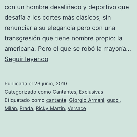
con un hombre desaliñado y deportivo que
desafía a los cortes más clásicos, sin
renunciar a su elegancia pero con una
transgresión que tiene nombre propio: la
americana. Pero el que se robó la mayoría…
Ricky
Seguir leyendo
Martin
brilla
Publicada el
26 junio, 2010
en
Categorizado como
Cantantes
,
Exclusivas
la
Etiquetado como
cantante
,
Giorgio Armani
,
gucci
,
Milán
,
Prada
,
Ricky Martin
,
Versace
Semana
de
la