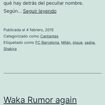
qué hay detrás del peculiar nombre.
Shakira
Según…
Seguir leyendo
y
Piqué
Publicada el
4 febrero, 2015
explican
Categorizado como
Cantantes
por
Etiquetado como
FC Barcelona
,
Milán
,
pique
,
sasha
,
Shakira
qué
su
segundo
hijo
se
llama
Waka Rumor again
Sasha