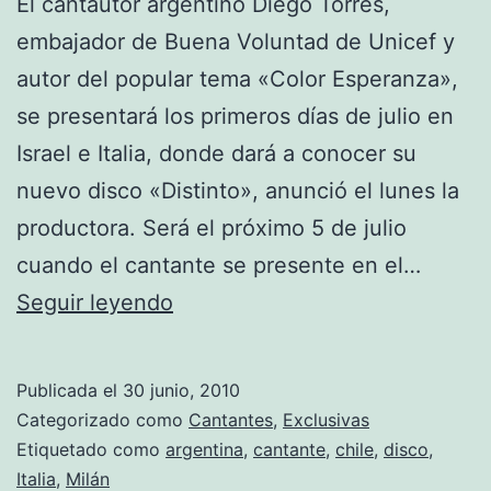
El cantautor argentino Diego Torres,
embajador de Buena Voluntad de Unicef y
autor del popular tema «Color Esperanza»,
se presentará los primeros días de julio en
Israel e Italia, donde dará a conocer su
nuevo disco «Distinto», anunció el lunes la
productora. Será el próximo 5 de julio
cuando el cantante se presente en el…
Diego
Seguir leyendo
Torres
quiere
Publicada el
30 junio, 2010
copar
Categorizado como
Cantantes
,
Exclusivas
Europa
Etiquetado como
argentina
,
cantante
,
chile
,
disco
,
Italia
,
Milán