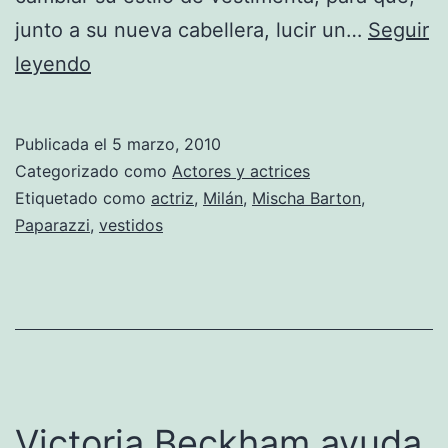
junto a su nueva cabellera, lucir un…
Seguir
Mischa
leyendo
Barton
cambia
Publicada el
5 marzo, 2010
su
Categorizado como
Actores y actrices
guardarropa
Etiquetado como
actriz
,
Milán
,
Mischa Barton
,
Paparazzi
,
vestidos
Victoria Beckham ayuda