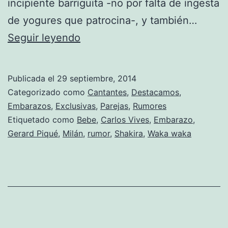
incipiente barriguita -no por falta de ingesta
de yogures que patrocina-, y también…
Waka
Seguir leyendo
Rumor
again
Publicada el
29 septiembre, 2014
Categorizado como
Cantantes
,
Destacamos
,
Embarazos
,
Exclusivas
,
Parejas
,
Rumores
Etiquetado como
Bebe
,
Carlos Vives
,
Embarazo
,
Gerard Piqué
,
Milán
,
rumor
,
Shakira
,
Waka waka