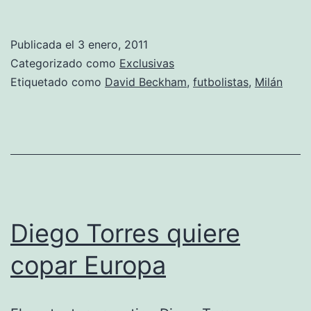
Beckham
demanda
Publicada el
3 enero, 2011
a
Categorizado como
Exclusivas
una
Etiquetado como
David Beckham
,
futbolistas
,
Milán
supuesta
amante
Diego Torres quiere
copar Europa