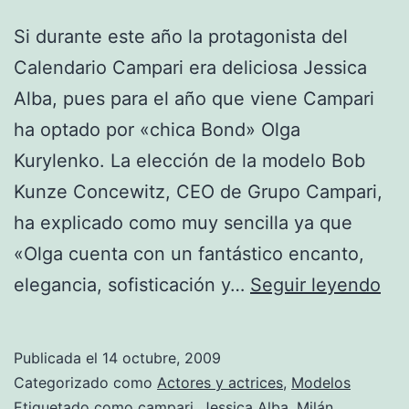
Si durante este año la protagonista del
Calendario Campari era deliciosa Jessica
Alba, pues para el año que viene Campari
ha optado por «chica Bond» Olga
Kurylenko. La elección de la modelo Bob
Kunze Concewitz, CEO de Grupo Campari,
ha explicado como muy sencilla ya que
«Olga cuenta con un fantástico encanto,
Ol
elegancia, sofisticación y…
Seguir leyendo
Kur
pro
Publicada el
14 octubre, 2009
del
Categorizado como
Actores y actrices
,
Modelos
Cal
Etiquetado como
campari
,
Jessica Alba
,
Milán
,