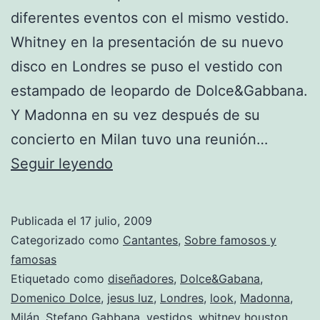
diferentes eventos con el mismo vestido.
Whitney en la presentación de su nuevo
disco en Londres se puso el vestido con
estampado de leopardo de Dolce&Gabbana.
Y Madonna en su vez después de su
concierto en Milan tuvo una reunión…
La
Seguir leyendo
batalla
de
Publicada el
17 julio, 2009
los
Categorizado como
Cantantes
,
Sobre famosos y
vestidos:
famosas
Etiquetado como
diseñadores
,
Dolce&Gabana
,
Whitney
Domenico Dolce
,
jesus luz
,
Londres
,
look
,
Madonna
,
Houston
Milán
,
Stefano Gabbana
,
vestidos
,
whitney houston