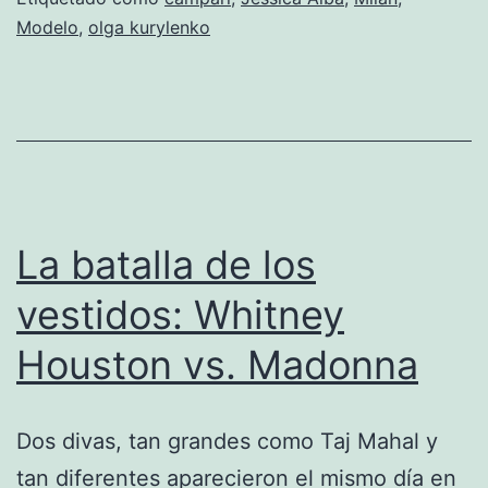
Modelo
,
olga kurylenko
Ca
20
La batalla de los
vestidos: Whitney
Houston vs. Madonna
Dos divas, tan grandes como Taj Mahal y
tan diferentes aparecieron el mismo día en