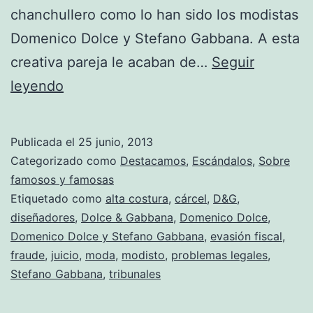
chanchullero como lo han sido los modistas
Domenico Dolce y Stefano Gabbana. A esta
creativa pareja le acaban de…
Seguir
20
leyendo
meses
de
Publicada el
25 junio, 2013
prisión
Categorizado como
Destacamos
,
Escándalos
,
Sobre
para
famosos y famosas
Etiquetado como
alta costura
,
cárcel
,
D&G
,
Domenico
diseñadores
,
Dolce & Gabbana
,
Domenico Dolce
,
Dolce
Domenico Dolce y Stefano Gabbana
,
evasión fiscal
,
y
fraude
,
juicio
,
moda
,
modisto
,
problemas legales
,
Stefano Gabbana
Stefano
,
tribunales
Gabbana