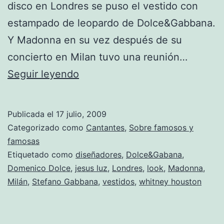
disco en Londres se puso el vestido con
estampado de leopardo de Dolce&Gabbana.
Y Madonna en su vez después de su
concierto en Milan tuvo una reunión…
La
Seguir leyendo
batalla
de
Publicada el
17 julio, 2009
los
Categorizado como
Cantantes
,
Sobre famosos y
vestidos:
famosas
Etiquetado como
diseñadores
,
Dolce&Gabana
,
Whitney
Domenico Dolce
,
jesus luz
,
Londres
,
look
,
Madonna
,
Houston
Milán
,
Stefano Gabbana
,
vestidos
,
whitney houston
vs.
Madonna