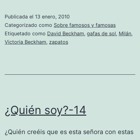
Beckh
ayuda
Publicada el
13 enero, 2010
a
Categorizado como
Sobre famosos y famosas
la
Etiquetado como
David Beckham
,
gafas de sol
,
Milán
,
Victoria Beckham
,
zapatos
econom
¿Quién soy?-14
¿Quién creéis que es esta señora con estas