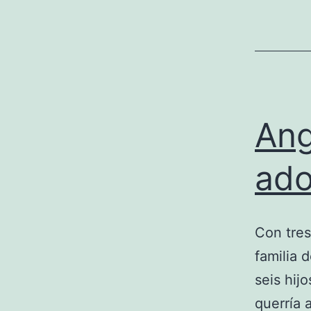
Ang
ado
Con tres
familia 
seis hij
querría 