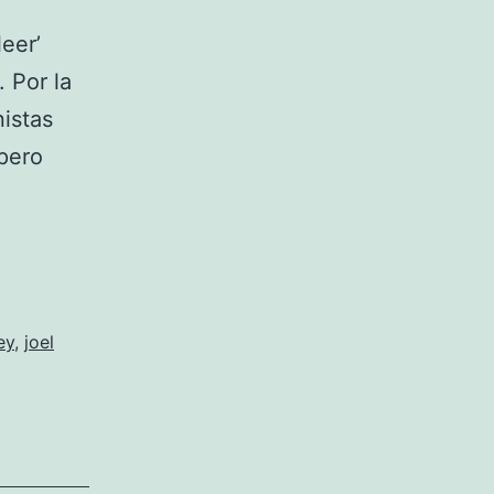
eer’
 Por la
nistas
 pero
ey
,
joel