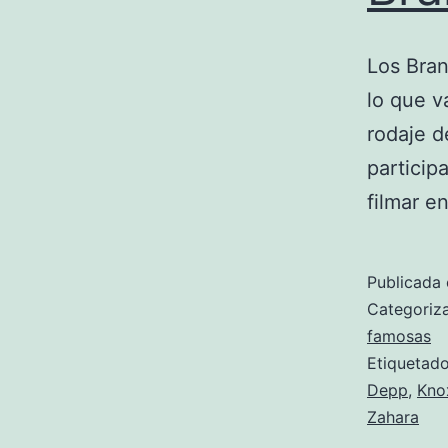
Los Bran
lo que v
rodaje d
partici
filmar en
Publicada 
Categori
famosas
Etiqueta
Depp
,
Kno
Zahara