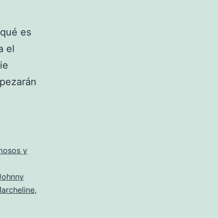
 qué es
a el
ie
mpezarán
mosos y
Johnny
archeline
,