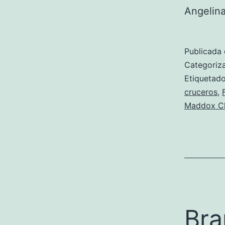
Angelin
Publicada 
Categori
Etiqueta
cruceros
,
Maddox Chi
Bra