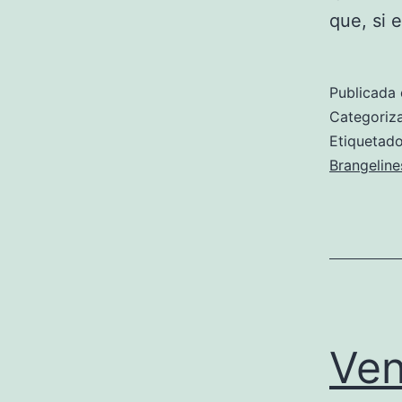
que, si 
Publicada 
Categori
Etiqueta
Brangeline
Ven