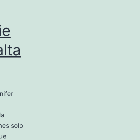
ie
lta
nifer
la
nes solo
que