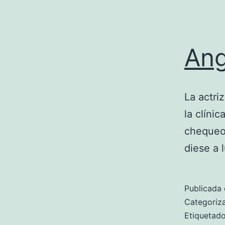
Ang
La actri
la clíni
chequeo 
diese a l
Publicada 
Categori
Etiqueta