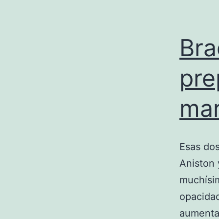
Bra
pre
ma
Esas dos
Aniston 
muchísim
opacidad
aumenta 