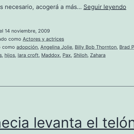
An
es necesario, acogerá a más…
Seguir leyendo
Jol
se
el
14 noviembre, 2009
ad
zado como
Actores y actrices
co
do como
adopción
,
Angelina Jolie
,
Billy Bob Thornton
,
Brad P
s
,
hijos
,
lara croft
,
Maddox
,
Pax
,
Shiloh
,
Zahara
o
sin
Br
ecia levanta el teló