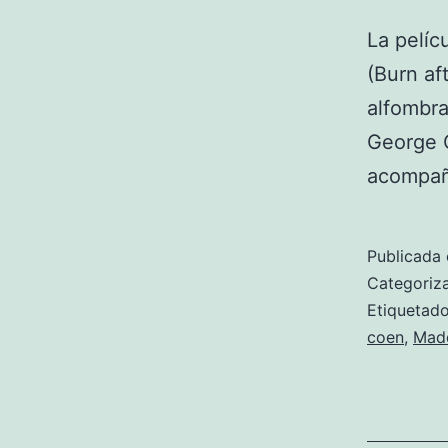
La pelíc
(Burn af
alfombra
George C
acompañ
Publicada 
Categori
Etiqueta
coen
,
Mad