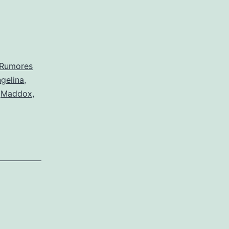
Rumores
gelina
,
,
Maddox
,