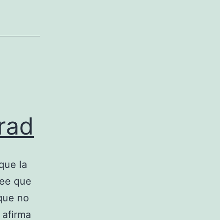
rad
que la
ree que
 que no
 afirma