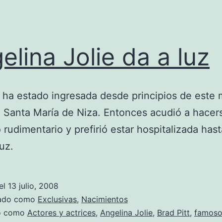
elina Jolie da a luz
z ha estado ingresada desde principios de este
ca Santa María de Niza. Entonces acudió a hacer
rudimentario y prefirió estar hospitalizada has
uz.
el
13 julio, 2008
zado como
Exclusivas
,
Nacimientos
do como
Actores y actrices
,
Angelina Jolie
,
Brad Pitt
,
famoso