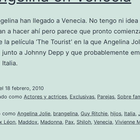
gelina han llegado a Venecia. No tengo ni idea
an a hacer ahí pero parece que pronto comienz
e la película ‘The Tourist’ en la que Angelina Jol
pa junto a Johnny Depp y que probablemente e
 Italia.
el
18 febrero, 2010
zado como
Actores y actrices
,
Exclusivas
,
Parejas
,
Sobre fa
do como
Angelina Jolie
,
brangelina
,
Guy Ritchie
,
hijos
,
Italia
,
x Léon
,
Maddox
,
Madonna
,
Pax
,
Shiloh
,
Venecia
,
Vivienne M