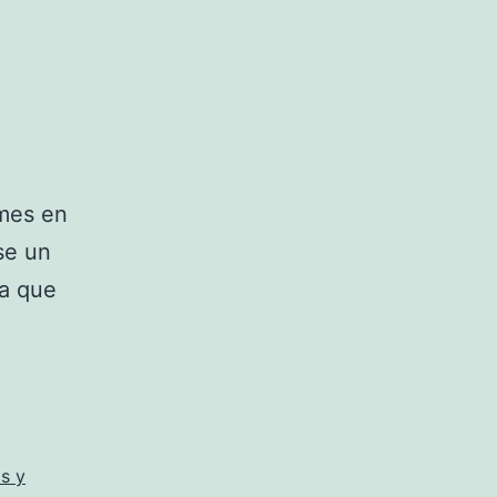
 mes en
se un
ta que
s y