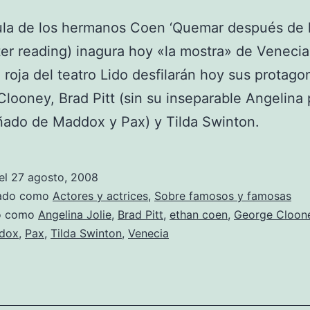
ula de los hermanos Coen ‘Quemar después de l
ter reading) inagura hoy «la mostra» de Venecia.
 roja del teatro Lido desfilarán hoy sus protago
looney, Brad Pitt (sin su inseparable Angelina
ado de Maddox y Pax) y Tilda Swinton.
el
27 agosto, 2008
zado como
Actores y actrices
,
Sobre famosos y famosas
do como
Angelina Jolie
,
Brad Pitt
,
ethan coen
,
George Cloon
dox
,
Pax
,
Tilda Swinton
,
Venecia