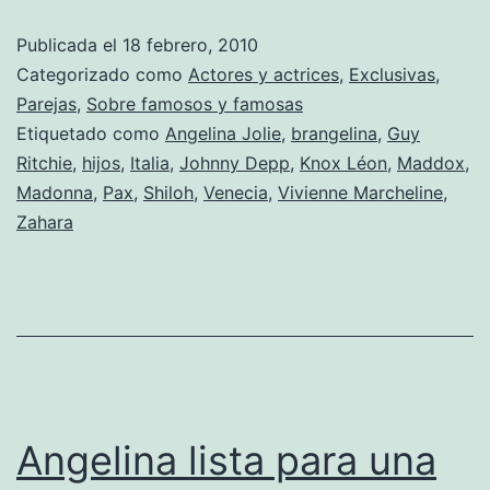
Publicada el
18 febrero, 2010
Categorizado como
Actores y actrices
,
Exclusivas
,
Parejas
,
Sobre famosos y famosas
Etiquetado como
Angelina Jolie
,
brangelina
,
Guy
Ritchie
,
hijos
,
Italia
,
Johnny Depp
,
Knox Léon
,
Maddox
,
Madonna
,
Pax
,
Shiloh
,
Venecia
,
Vivienne Marcheline
,
Zahara
Angelina lista para una