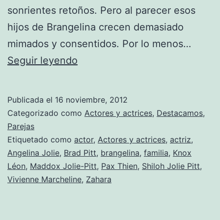
sonrientes retoños. Pero al parecer esos
hijos de Brangelina crecen demasiado
mimados y consentidos. Por lo menos…
Los
Seguir leyendo
hijos
de
Publicada el
16 noviembre, 2012
Brangelina
Categorizado como
Actores y actrices
,
Destacamos
,
destrozan
Parejas
Etiquetado como
actor
,
Actores y actrices
,
actriz
,
un
Angelina Jolie
,
Brad Pitt
,
brangelina
,
familia
,
Knox
restaurante
Léon
,
Maddox Jolie-Pitt
,
Pax Thien
,
Shiloh Jolie Pitt
,
Vivienne Marcheline
,
Zahara