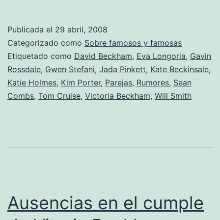
la
tercera
Publicada el
29 abril, 2008
fue
Categorizado como
Sobre famosos y famosas
la
Etiquetado como
David Beckham
,
Eva Longoria
,
Gavin
Rossdale
,
Gwen Stefani
,
Jada Pinkett
,
Kate Beckinsale
,
vencida
Katie Holmes
,
Kim Porter
,
Parejas
,
Rumores
,
Sean
Combs
,
Tom Cruise
,
Victoria Beckham
,
Will Smith
Ausencias en el cumple