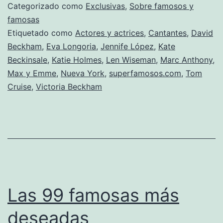
cumple
Categorizado como
Exclusivas
,
Sobre famosos y
de
famosas
Etiquetado como
Actores y actrices
,
Cantantes
,
David
Vitoria
Beckham
,
Eva Longoria
,
Jennife López
,
Kate
Beckham
Beckinsale
,
Katie Holmes
,
Len Wiseman
,
Marc Anthony
,
Max y Emme
,
Nueva York
,
superfamosos.com
,
Tom
Cruise
,
Victoria Beckham
Las 99 famosas más
deseadas