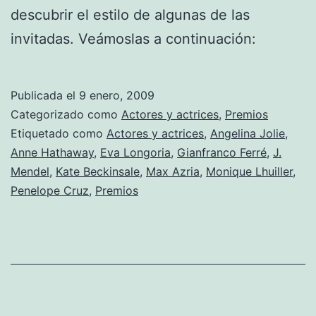
descubrir el estilo de algunas de las
invitadas. Veámoslas a continuación:
Publicada el
9 enero, 2009
Categorizado como
Actores y actrices
,
Premios
Etiquetado como
Actores y actrices
,
Angelina Jolie
,
Anne Hathaway
,
Eva Longoria
,
Gianfranco Ferré
,
J.
Mendel
,
Kate Beckinsale
,
Max Azria
,
Monique Lhuiller
,
Penelope Cruz
,
Premios