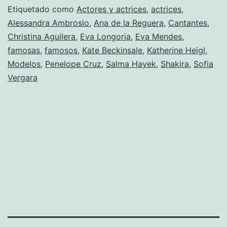
desea
Etiquetado como
Actores y actrices
,
actrices
,
Alessandra Ambrosio
,
Ana de la Reguera
,
Cantantes
,
Christina Aguilera
,
Eva Longoria
,
Eva Mendes
,
famosas
,
famosos
,
Kate Beckinsale
,
Katherine Heigl
,
Modelos
,
Penelope Cruz
,
Salma Hayek
,
Shakira
,
Sofia
Vergara