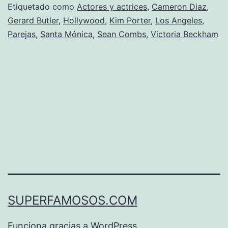
Etiquetado como
Actores y actrices
,
Cameron Diaz
,
Gerard Butler
,
Hollywood
,
Kim Porter
,
Los Angeles
,
Parejas
,
Santa Mónica
,
Sean Combs
,
Victoria Beckham
SUPERFAMOSOS.COM
Funciona gracias a
WordPress
.