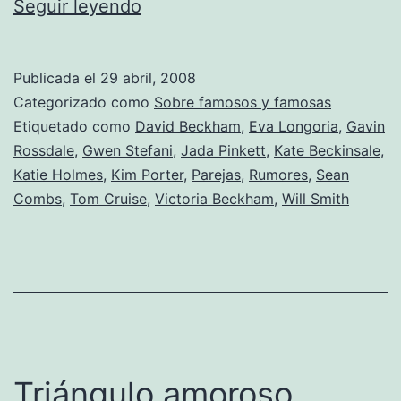
A
Seguir leyendo
la
tercera
Publicada el
29 abril, 2008
fue
Categorizado como
Sobre famosos y famosas
la
Etiquetado como
David Beckham
,
Eva Longoria
,
Gavin
Rossdale
,
Gwen Stefani
,
Jada Pinkett
,
Kate Beckinsale
,
vencida
Katie Holmes
,
Kim Porter
,
Parejas
,
Rumores
,
Sean
Combs
,
Tom Cruise
,
Victoria Beckham
,
Will Smith
Triángulo amoroso