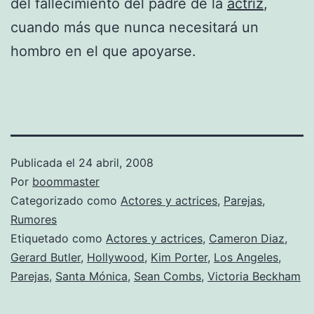
del fallecimiento del padre de la
actriz
,
cuando más que nunca necesitará un
hombro en el que apoyarse.
Publicada el
24 abril, 2008
Por
boommaster
Categorizado como
Actores y actrices
,
Parejas
,
Rumores
Etiquetado como
Actores y actrices
,
Cameron Diaz
,
Gerard Butler
,
Hollywood
,
Kim Porter
,
Los Angeles
,
Parejas
,
Santa Mónica
,
Sean Combs
,
Victoria Beckham