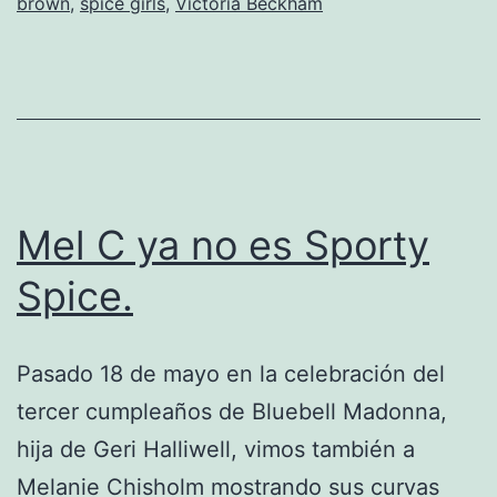
brown
,
spice girls
,
Victoria Beckham
Spice
Girls
más
popular
Mel C ya no es Sporty
Spice.
Pasado 18 de mayo en la celebración del
tercer cumpleaños de Bluebell Madonna,
hija de Geri Halliwell, vimos también a
Melanie Chisholm mostrando sus curvas