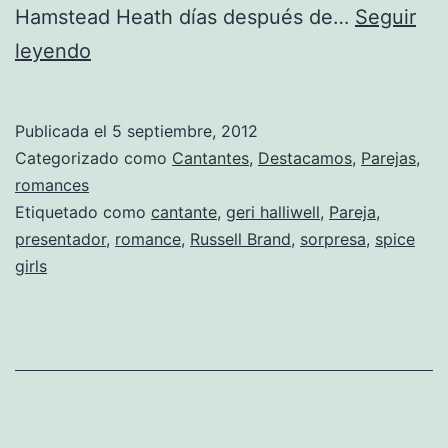
Hamstead Heath días después de…
Seguir
Russell
leyendo
Brand
y
Publicada el
5 septiembre, 2012
Geri
Categorizado como
Cantantes
,
Destacamos
,
Parejas
,
Halliwell,
romances
Etiquetado como
cantante
,
geri halliwell
,
Pareja
,
nueva
presentador
,
romance
,
Russell Brand
,
sorpresa
,
spice
pareja-
girls
sorpresa