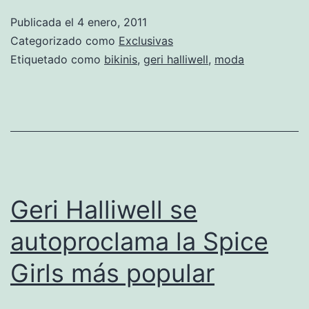
posa
Publicada el
4 enero, 2011
sexy
Categorizado como
Exclusivas
para
Etiquetado como
bikinis
,
geri halliwell
,
moda
su
nueva
linea
de
bikinis
Geri Halliwell se
autoproclama la Spice
Girls más popular