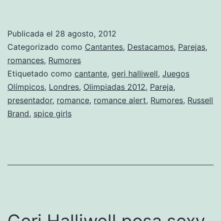
alert:
¿Russell
Publicada el
28 agosto, 2012
Brand
Categorizado como
Cantantes
,
Destacamos
,
Parejas
,
y
romances
,
Rumores
Etiquetado como
cantante
,
geri halliwell
,
Juegos
Geri
Olímpicos
,
Londres
,
Olimpiadas 2012
,
Pareja
,
Halliwell,
presentador
,
romance
,
romance alert
,
Rumores
,
Russell
nueva
Brand
,
spice girls
pareja?
Geri Halliwell posa sexy