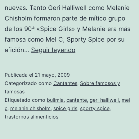
nuevas. Tanto Geri Halliwell como Melanie
Chisholm formaron parte de mítico grupo
de los 90ª «Spice Girls» y Melanie era más
famosa como Mel C, Sporty Spice por su
Mel
afición…
Seguir leyendo
C
ya
Publicada el
21 mayo, 2009
no
Categorizado como
Cantantes
,
Sobre famosos y
es
famosas
Etiquetado como
bulimia
,
cantante
,
geri halliwell
,
mel
Sporty
c
,
melanie chisholm
,
spice girls
,
sporty spice
,
Spice.
trastornos alimenticios