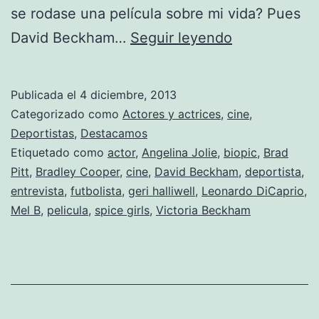
se rodase una película sobre mi vida? Pues
Beckham
David Beckham…
Seguir leyendo
opina
que
Publicada el
4 diciembre, 2013
Brad
Categorizado como
Actores y actrices
,
cine
,
Pitt
Deportistas
,
Destacamos
Etiquetado como
actor
,
Angelina Jolie
,
biopic
,
Brad
debería
Pitt
,
Bradley Cooper
,
cine
,
David Beckham
,
deportista
,
interpretarle
entrevista
,
futbolista
,
geri halliwell
,
Leonardo DiCaprio
,
en
Mel B
,
pelicula
,
spice girls
,
Victoria Beckham
el
cine