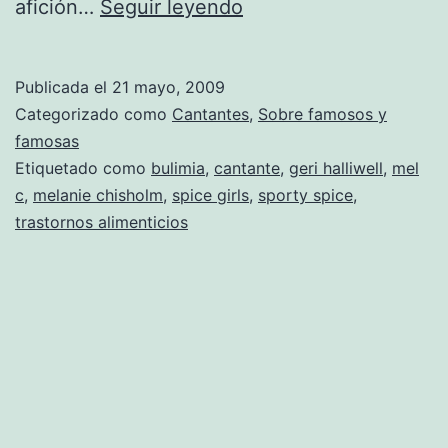
Mel
afición…
Seguir leyendo
C
ya
Publicada el
21 mayo, 2009
no
Categorizado como
Cantantes
,
Sobre famosos y
es
famosas
Etiquetado como
bulimia
,
cantante
,
geri halliwell
,
mel
Sporty
c
,
melanie chisholm
,
spice girls
,
sporty spice
,
Spice.
trastornos alimenticios