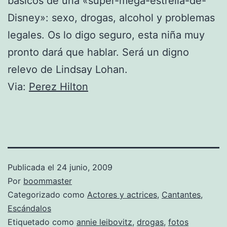
básicos de una «super-mega-estrella-de-
Disney»: sexo, drogas, alcohol y problemas
legales. Os lo digo seguro, esta niña muy
pronto dará que hablar. Será un digno
relevo de Lindsay Lohan.
Via:
Perez Hilton
Publicada el
24 junio, 2009
Por
boommaster
Categorizado como
Actores y actrices
,
Cantantes
,
Escándalos
Etiquetado como
annie leibovitz
,
drogas
,
fotos