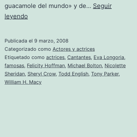
guacamole del mundo» y de…
Seguir
Eva
leyendo
Longoria
abre
Publicada el
9 marzo, 2008
su
Categorizado como
Actores y actrices
restaurante
Etiquetado como
actrices
,
Cantantes
,
Eva Longoria
,
famosas
,
Felicity Hoffman
,
Michael Bolton
,
Nicolette
«Beso»
Sheridan
,
Sheryl Crow
,
Todd English
,
Tony Parker
,
en
William H. Macy
L.A.