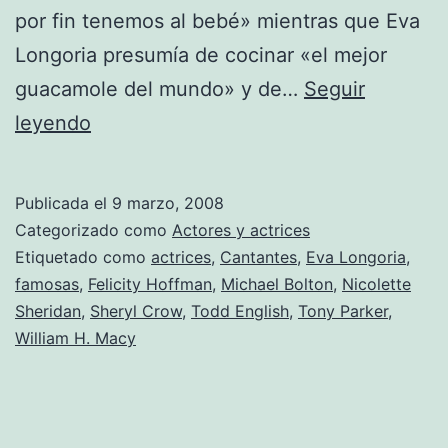
por fin tenemos al bebé» mientras que Eva
Longoria presumía de cocinar «el mejor
guacamole del mundo» y de…
Seguir
Eva
leyendo
Longoria
abre
Publicada el
9 marzo, 2008
su
Categorizado como
Actores y actrices
restaurante
Etiquetado como
actrices
,
Cantantes
,
Eva Longoria
,
famosas
,
Felicity Hoffman
,
Michael Bolton
,
Nicolette
«Beso»
Sheridan
,
Sheryl Crow
,
Todd English
,
Tony Parker
,
en
William H. Macy
L.A.