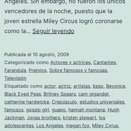
Angeles. Sin embargo, no fueron los únicos
vencedores de la noche, puesto que la
joven estrella Miley Circus logró coronarse
Jonas
como la…
Seguir leyendo
Brothers,
Miley
Publicada el
10 agosto, 2009
Cyrus
Categorizado como
Actores y actrices
,
Cantantes
,
y
Farandula
,
Premios
,
Sobre famosos y famosas
,
Televisión
Robert
Etiquetado como
actor
,
actriz
,
artistas
,
beso
,
Beyonce
,
Pattison
Black Eyed Peas
,
Britney Spears
,
cam gigandet
,
revolucionarán
catherine hardwicke
,
Crepúsculo
,
estudios universales
,
famosos
,
gossip girl
,
guapo
,
hannah montana
los
,
Hugh
Jackman
,
Jonas brothers
,
kristen stewart
,
los
«Teen
adolescentes
,
Los Angeles
,
megan fox
,
Miley Cyrus
,
Choice