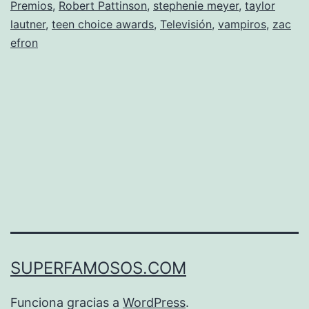
Premios
,
Robert Pattinson
,
stephenie meyer
,
taylor
Awards»
lautner
,
teen choice awards
,
Televisión
,
vampiros
,
zac
efron
SUPERFAMOSOS.COM
Funciona gracias a
WordPress
.