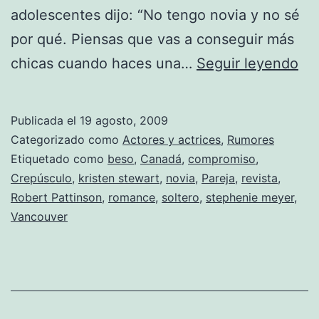
adolescentes dijo: “No tengo novia y no sé
por qué. Piensas que vas a conseguir más
Ro
chicas cuando haces una…
Seguir leyendo
Pat
dic
Publicada el
19 agosto, 2009
qu
Categorizado como
Actores y actrices
,
Rumores
no
Etiquetado como
beso
,
Canadá
,
compromiso
,
Crepúsculo
,
kristen stewart
,
novia
,
Pareja
,
revista
,
tie
Robert Pattinson
,
romance
,
soltero
,
stephenie meyer
,
nó
Vancouver
y
no
sa
po