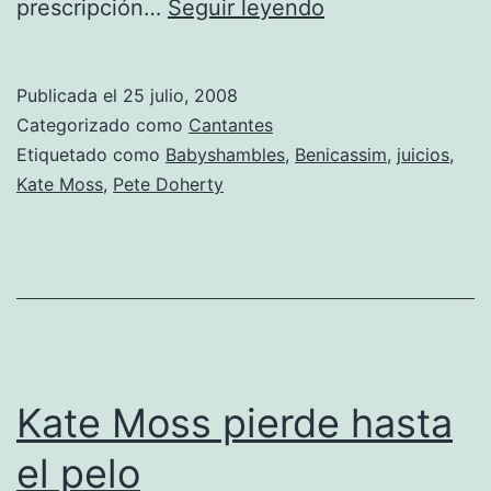
Las
prescripción…
Seguir leyendo
condenas
de
Publicada el
25 julio, 2008
Doherty
Categorizado como
Cantantes
Etiquetado como
Babyshambles
,
Benicassim
,
juicios
,
Kate Moss
,
Pete Doherty
Kate Moss pierde hasta
el pelo