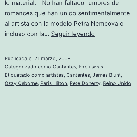
lo material. No han faltado rumores de
romances que han unido sentimentalmente
al artista con la modelo Petra Nemcova o
Una
incluso con la…
Seguir leyendo
‘Cenicienta’
para
Publicada el
21 marzo, 2008
Blunt
Categorizado como
Cantantes
,
Exclusivas
Etiquetado como
artistas
,
Cantantes
,
James Blunt
,
Ozzy Osborne
,
Paris Hilton
,
Pete Doherty
,
Reino Unido