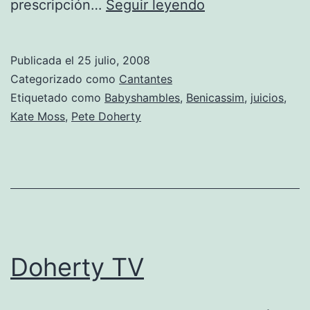
Las
prescripción…
Seguir leyendo
condenas
de
Publicada el
25 julio, 2008
Doherty
Categorizado como
Cantantes
Etiquetado como
Babyshambles
,
Benicassim
,
juicios
,
Kate Moss
,
Pete Doherty
Doherty TV