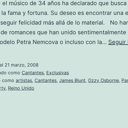
 el músico de 34 años ha declarado que busca
la fama y fortuna. Su deseo es encontrar una 
seguir felicidad más allá de lo material. No ha
de romances que han unido sentimentalmente a
modelo Petra Nemcova o incluso con la…
Seguir
el
21 marzo, 2008
zado como
Cantantes
,
Exclusivas
do como
artistas
,
Cantantes
,
James Blunt
,
Ozzy Osborne
,
Par
rty
,
Reino Unido