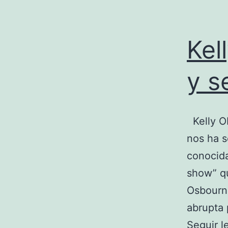
Kel
y s
Kelly Ob
nos ha s
conocida
show” qu
Osbourne
abrupta 
Seguir 