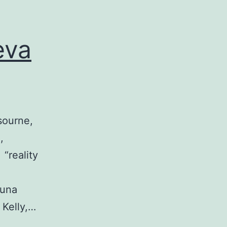
eva
sourne,
,
“reality
 una
 Kelly,…