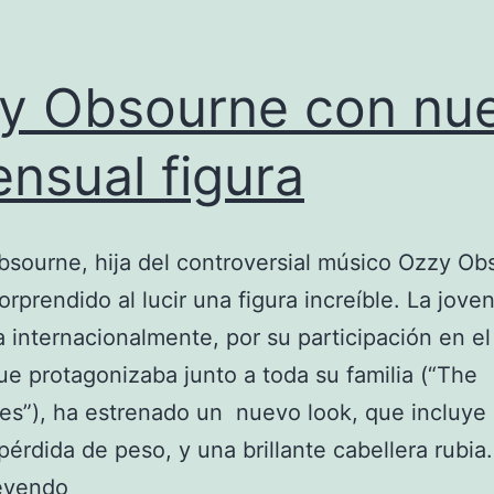
ly Obsourne con nu
ensual figura
sourne, hija del controversial músico Ozzy Ob
orprendido al lucir una figura increíble. La joven
 internacionalmente, por su participación en el 
e protagonizaba junto a toda su familia (“The
s”), ha estrenado un nuevo look, que incluye
pérdida de peso, y una brillante cabellera rubia.
Kelly
leyendo