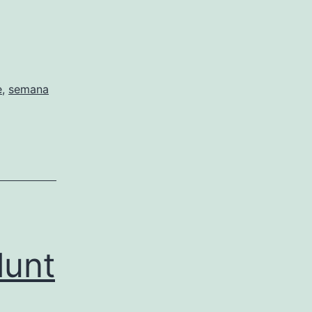
e
,
semana
lunt