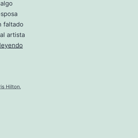
 algo
esposa
n faltado
l artista
Una
 leyendo
‘Cenicienta’
para
Blunt
is Hilton
,