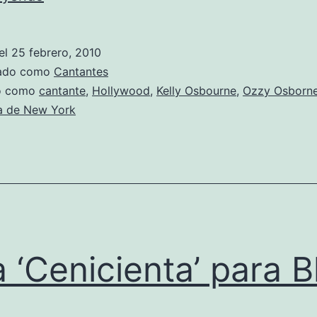
Obsourne
con
el
25 febrero, 2010
nueva
zado como
Cantantes
y
do como
cantante
,
Hollywood
,
Kelly Osbourne
,
Ozzy Osborn
a de New York
sensual
figura
 ‘Cenicienta’ para B