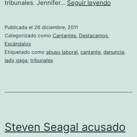
Lady
tribunales. Jennifer…
Seguir leyendo
Gaga
es
Publicada el
26 diciembre, 2011
denunci
Categorizado como
Cantantes
,
Destacamos
,
por
Escándalos
Etiquetado como
abuso laboral
,
cantante
,
denuncia
,
su
lady gaga
,
tribunales
asistente
personal
Steven Seagal acusado