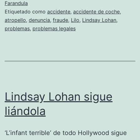
continuan
Farandula
Etiquetado como
accidente
,
accidente de coche
,
atropello
,
denuncia
,
fraude
,
Lilo
,
Lindsay Lohan
,
problemas
,
problemas legales
Lindsay Lohan sigue
liándola
‘L’infant terrible’ de todo Hollywood sigue