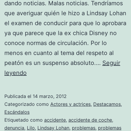
dando noticias. Malas noticias. Tendríamos
que averiguar quién le hizo a Lindsay Lohan
el examen de conducir para que lo aprobara
ya que parece que la ex chica Disney no
conoce normas de circulación. Por lo
menos en cuanto al tema del respeto al
peatón es un suspenso absoluto.…
Seguir
Lindsay
leyendo
Lohan
sigue
Publicada el
14 marzo, 2012
liándola
Categorizado como
Actores y actrices
,
Destacamos
,
Escándalos
Etiquetado como
accidente
,
accidente de coche
,
denuncia
,
Lilo
,
Lindsay Lohan
,
problemas
,
problemas