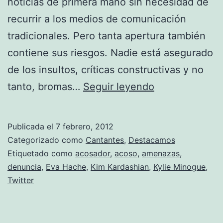
noticias de primera mano sin necesidad de
recurrir a los medios de comunicación
tradicionales. Pero tanta apertura también
contiene sus riesgos. Nadie está asegurado
de los insultos, críticas constructivas y no
Kylie
tanto, bromas…
Seguir leyendo
Minogue
acosada
Publicada el
7 febrero, 2012
en
Categorizado como
Cantantes
,
Destacamos
Twitter
Etiquetado como
acosador
,
acoso
,
amenazas
,
denuncia
,
Eva Hache
,
Kim Kardashian
,
Kylie Minogue
,
Twitter