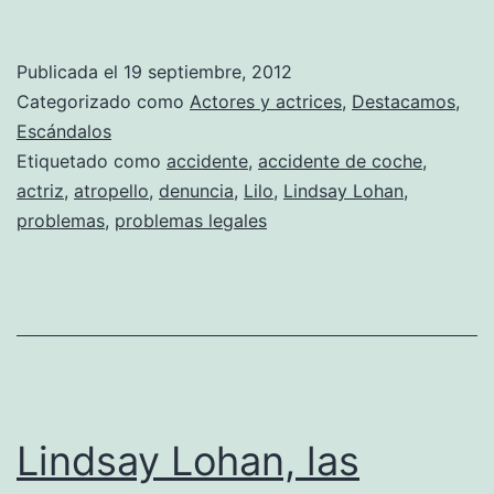
Lohan
y
Publicada el
19 septiembre, 2012
su
Categorizado como
Actores y actrices
,
Destacamos
,
Porshe
Escándalos
Etiquetado como
accidente
,
accidente de coche
,
Cayenne,
actriz
,
atropello
,
denuncia
,
Lilo
,
Lindsay Lohan
,
peligro
problemas
,
problemas legales
total
Lindsay Lohan, las