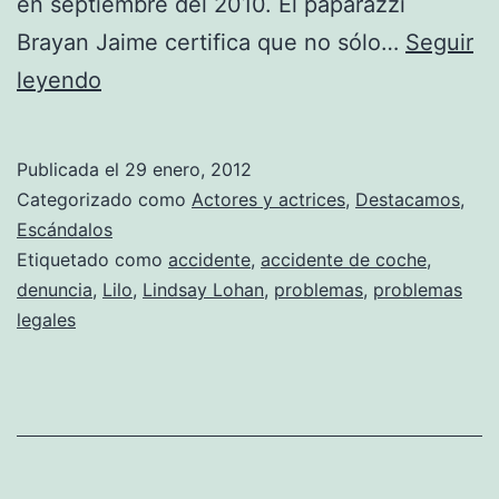
en septiembre del 2010. El paparazzi
Brayan Jaime certifica que no sólo…
Seguir
Lindsay
leyendo
Lohan,
Miss
Publicada el
29 enero, 2012
Mil
Categorizado como
Actores y actrices
,
Destacamos
,
y
Escándalos
Etiquetado como
accidente
,
accidente de coche
,
Un
denuncia
,
Lilo
,
Lindsay Lohan
,
problemas
,
problemas
Problemas
legales