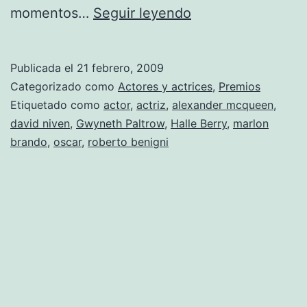
Momentos
momentos…
Seguir leyendo
más
memorables
Publicada el
21 febrero, 2009
de
Categorizado como
Actores y actrices
,
Premios
las
Etiquetado como
actor
,
actriz
,
alexander mcqueen
,
david niven
,
Gwyneth Paltrow
,
Halle Berry
,
marlon
galas
brando
,
oscar
,
roberto benigni
de
los
Oscar.