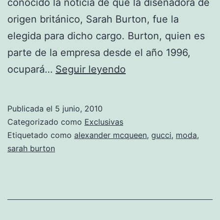
conocido la noticia de que la diseñadora de
origen británico, Sarah Burton, fue la
elegida para dicho cargo. Burton, quien es
parte de la empresa desde el año 1996,
Sarah
ocupará…
Seguir leyendo
Burton
será
Publicada el
5 junio, 2010
la
Categorizado como
Exclusivas
nueva
Etiquetado como
alexander mcqueen
,
gucci
,
moda
,
sarah burton
encargada
de
Gucci