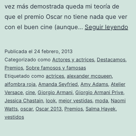
vez más demostrada queda mi teoría de
que el premio Oscar no tiene nada que ver
To
con el buen cine (aunque…
Seguir leyendo
5
de
Publicada el
24 febrero, 2013
las
Categorizado como
Actores y actrices
,
Destacamos
,
me
Premios
,
Sobre famosos y famosas
Etiquetado como
actrices
,
alexander mcqueen
,
ve
alfombra roja
,
Amanda Seyfried
,
Amy Adams
,
Atelier
en
Versace
,
cine
,
Giorgio Armani
,
Giorgio Armani Prive
,
la
Jessica Chastain
,
look
,
mejor vestidas
,
moda
,
Naomi
Watts
,
oscar
,
Oscar 2013
,
Premios
,
Salma Hayek
,
ga
vestidos
de
los