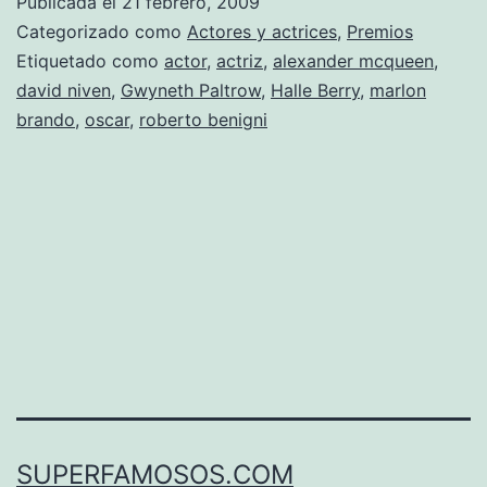
Publicada el
21 febrero, 2009
de
Categorizado como
Actores y actrices
,
Premios
las
Etiquetado como
actor
,
actriz
,
alexander mcqueen
,
david niven
,
Gwyneth Paltrow
,
Halle Berry
,
marlon
galas
brando
,
oscar
,
roberto benigni
de
los
Oscar.
SUPERFAMOSOS.COM