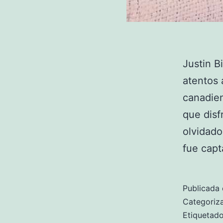
Justin B
atentos 
canadien
que disf
olvidado
fue cap
Publicada 
Categori
Etiqueta