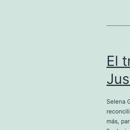
El 
Jus
Selena 
reconcil
más, par