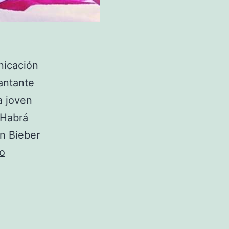
nicación
antante
a joven
¿Habrá
n Bieber
Ashley
o
Moore
la
modelo
que