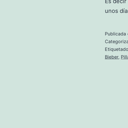
Es decir
unos día
Publicada 
Categori
Etiqueta
Bieber
,
Pil