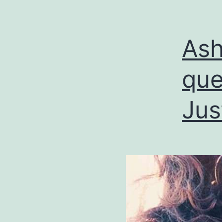
Ash
que
Jus