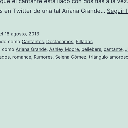
 que el cantante está liado con dos tías a la ve
s en Twitter de una tal Ariana Grande…
Seguir 
el
16 agosto, 2013
zado como
Cantantes
,
Destacamos
,
Pillados
do como
Ariana Grande
,
Ashley Moore
,
beliebers
,
cantante
,
J
lados
,
romance
,
Rumores
,
Selena Gómez
,
triángulo amoros