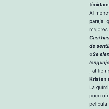
tímida
Al menos
pareja, 
mejores
Casi has
de senti
«
Se sien
lenguaje
, al tie
Kristen 
La quími
poco ofr
pelicula