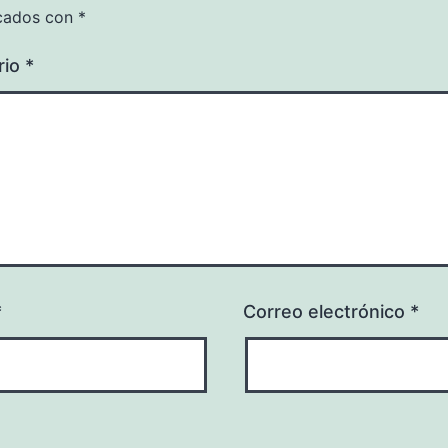
cados con
*
rio
*
*
Correo electrónico
*