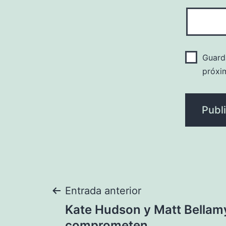
Guard
próxi
Navegación
Entrada anterior
Kate Hudson y Matt Bellam
comprometen