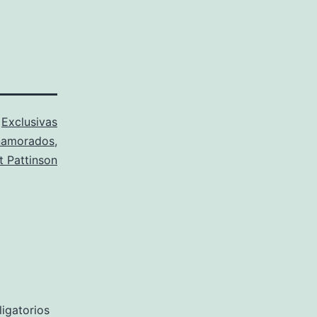
o
Exclusivas
namorados
,
t Pattinson
igatorios