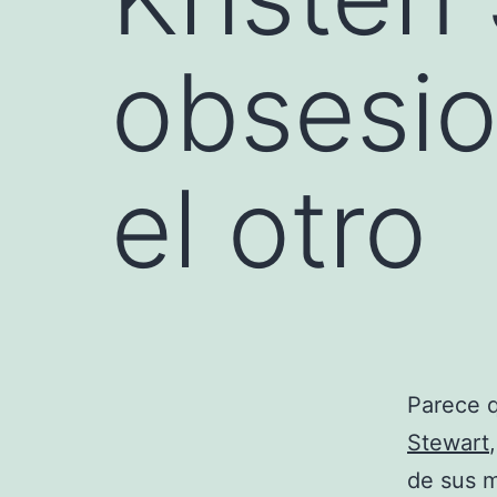
obsesio
el otro
Parece 
Stewart
de sus 