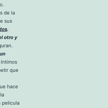
o.
s de la
de sus
dos
.
l otro y
guran.
 un
 íntimos
etir que
que hace
la
 pelicula