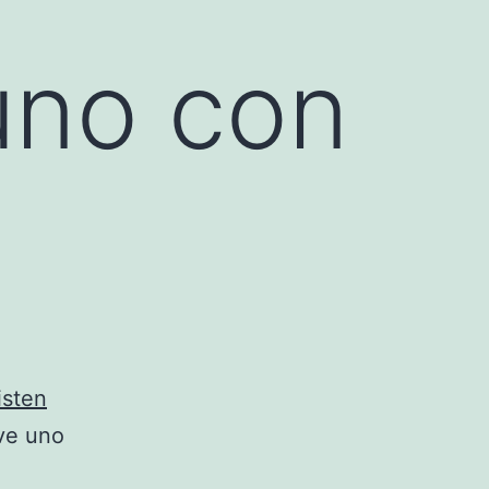
uno con
isten
ive uno