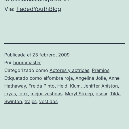
Via:
FadedYouthBlog
Publicada el
23 febrero, 2009
Por
boommaster
Categorizado como
Actores y actrices
,
Premios
Etiquetado como
alfombra roja
,
Angelina Jolie
,
Anne
Hathaway
,
Freida Pinto
,
Heidi Klum
,
Jeniffer Aniston
,
joyas
,
look
,
mejor vestidas
,
Meryl Streep
,
oscar
,
Tilda
Swinton
,
trajes
,
vestidos