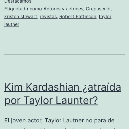
besos
Destacamos
Etiquetado como
Actores y actrices
,
Crepúsculo
,
de
kristen stewart
,
revistas
,
Robert Pattinson
,
taylor
Kristen
lautner
Stewart
Kim Kardashian ¿atraída
por Taylor Launter?
El joven actor, Taylor Lautner no para de