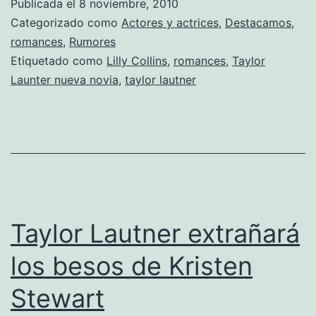
Publicada el
8 noviembre, 2010
nuevo
Categorizado como
Actores y actrices
,
Destacamos
,
amor
romances
,
Rumores
Etiquetado como
Lilly Collins
,
romances
,
Taylor
Launter nueva novia
,
taylor lautner
Taylor Lautner extrañará
los besos de Kristen
Stewart