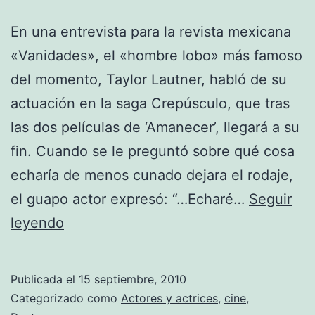
En una entrevista para la revista mexicana
«Vanidades», el «hombre lobo» más famoso
del momento, Taylor Lautner, habló de su
actuación en la saga Crepúsculo, que tras
las dos películas de ‘Amanecer’, llegará a su
fin. Cuando se le preguntó sobre qué cosa
echaría de menos cunado dejara el rodaje,
el guapo actor expresó: “…Echaré…
Seguir
Taylor
leyendo
Lautner
extrañará
Publicada el
15 septiembre, 2010
los
Categorizado como
Actores y actrices
,
cine
,