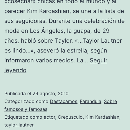
«cosechar» chicas en todo el mundo y al
parecer Kim Kardashian, se une a la lista de
sus seguidoras. Durante una celebración de
moda en Los Ángeles, la guapa, de 29
años, habló sobre Taylor. «…Taylor Lautner
es lindo…», aseveró la estrella, según
informaron varios medios. La…
Seguir
Kim
leyendo
Kardashian
¿atraída
Publicada el
29 agosto, 2010
por
Categorizado como
Destacamos
,
Farandula
,
Sobre
Taylor
famosos y famosas
Etiquetado como
actor
,
Crepúsculo
,
Kim Kardashian
,
Launter?
taylor lautner