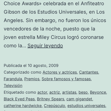
Choice Awards» celebrada en el Anfiteatro
Gibson de los Estudios Universales, en Los
Angeles. Sin embargo, no fueron los únicos
vencedores de la noche, puesto que la
joven estrella Miley Circus logró coronarse
Jonas
como la…
Seguir leyendo
Brothers,
Miley
Publicada el
10 agosto, 2009
Cyrus
Categorizado como
Actores y actrices
,
Cantantes
,
y
Farandula
,
Premios
,
Sobre famosos y famosas
,
Televisión
Robert
Etiquetado como
actor
,
actriz
,
artistas
,
beso
,
Beyonce
,
Pattison
Black Eyed Peas
,
Britney Spears
,
cam gigandet
,
revolucionarán
catherine hardwicke
,
Crepúsculo
,
estudios universales
,