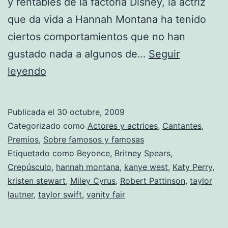
y rentables de la factoría Disney, la actriz
que da vida a Hannah Montana ha tenido
ciertos comportamientos que no han
gustado nada a algunos de…
Seguir
Miley
leyendo
Cyrus
es
Publicada el
30 octubre, 2009
la
Categorizado como
Actores y actrices
,
Cantantes
,
«peor
Premios
,
Sobre famosos y famosas
Etiquetado como
Beyonce
,
Britney Spears
,
influencia»
Crepúsculo
,
hannah montana
,
kanye west
,
Katy Perry
,
del
kristen stewart
,
Miley Cyrus
,
Robert Pattinson
,
taylor
año
lautner
,
taylor swift
,
vanity fair