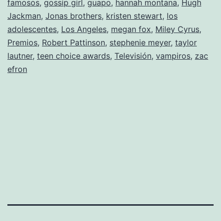
famosos
,
gossip girl
,
guapo
,
hannah montana
los
,
Hugh
Jackman
,
Jonas brothers
,
kristen stewart
,
los
«Teen
adolescentes
,
Los Angeles
,
megan fox
,
Miley Cyrus
,
Choice
Premios
,
Robert Pattinson
,
stephenie meyer
,
taylor
Awards»
lautner
,
teen choice awards
,
Televisión
,
vampiros
,
zac
efron