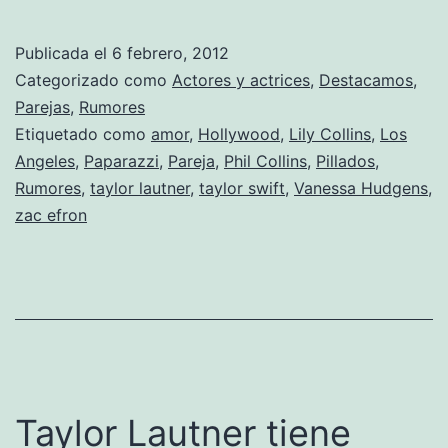
Efron
está
Publicada el
6 febrero, 2012
saliendo
Categorizado como
Actores y actrices
,
Destacamos
,
con
Parejas
,
Rumores
Etiquetado como
amor
,
Hollywood
,
Lily Collins
,
Los
Lily
Angeles
,
Paparazzi
,
Pareja
,
Phil Collins
,
Pillados
,
Collins
Rumores
,
taylor lautner
,
taylor swift
,
Vanessa Hudgens
,
zac efron
Taylor Lautner tiene