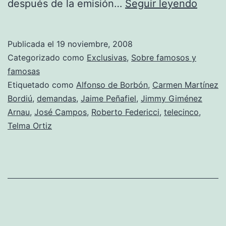
Carm
después de la emisión…
Seguir leyendo
Martí
Bordi
Publicada el
19 noviembre, 2008
pilla
Categorizado como
Exclusivas
,
Sobre famosos y
cacho
famosas
Etiquetado como
Alfonso de Borbón
,
Carmen Martínez
Bordiú
,
demandas
,
Jaime Peñafiel
,
Jimmy Giménez
Arnau
,
José Campos
,
Roberto Federicci
,
telecinco
,
Telma Ortiz