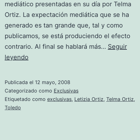
mediático presentadas en su día por Telma
Ortiz. La expectación mediática que se ha
generado es tan grande que, tal y como
publicamos, se está produciendo el efecto
contrario. Al final se hablará más…
Seguir
Primer
leyendo
asalto
contra
Publicada el
12 mayo, 2008
la
Categorizado como
Exclusivas
libertad
Etiquetado como
exclusivas
,
Letizia Ortiz
,
Telma Ortiz
,
Toledo
de
prensa