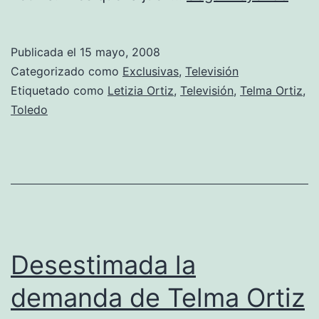
sien
Tel
Publicada el
15 mayo, 2008
per
Categorizado como
Exclusivas
,
Televisión
vol
Etiquetado como
Letizia Ortiz
,
Televisión
,
Telma Ortiz
,
Toledo
a
habl
de
ti
Desestimada la
demanda de Telma Ortiz