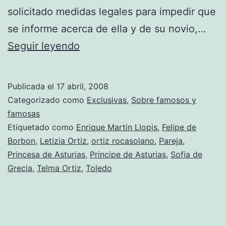
solicitado medidas legales para impedir que
se informe acerca de ella y de su novio,…
La
Seguir leyendo
privacidad
de
Publicada el
17 abril, 2008
Telma
Categorizado como
Exclusivas
,
Sobre famosos y
Ortiz
famosas
Etiquetado como
Enrique Martin Llopis
,
Felipe de
Borbon
,
Letizia Ortiz
,
ortiz rocasolano
,
Pareja
,
Princesa de Asturias
,
Principe de Asturias
,
Sofia de
Grecia
,
Telma Ortiz
,
Toledo