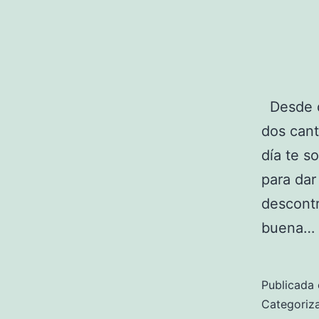
Desde qu
dos cant
día te s
para dar
descontr
buena…
Publicada 
Categori