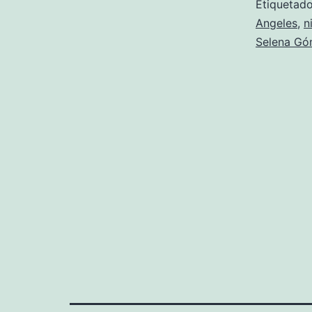
Etiqueta
Angeles
,
n
Selena G