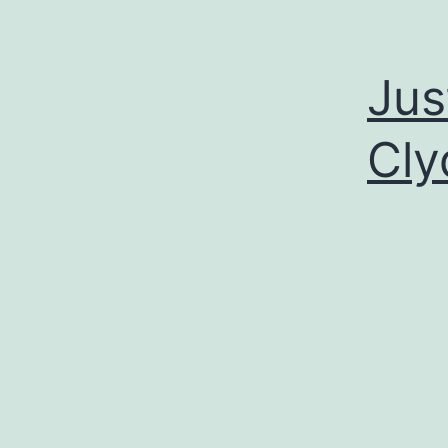
Jus
Cly