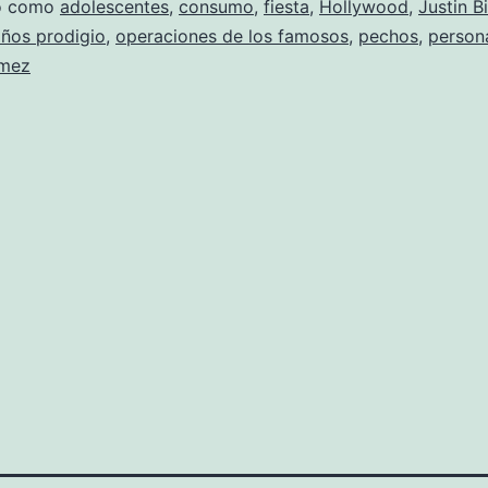
&
do como
adolescentes
,
consumo
,
fiesta
,
Hollywood
,
Justin B
iños prodigio
,
operaciones de los famosos
,
pechos
,
person
Clyde
ómez