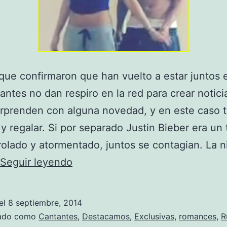
e confirmaron que han vuelto a estar juntos 
antes no dan respiro en la red para crear notic
orprenden con alguna novedad, y en este caso
 y regalar. Si por separado Justin Bieber era un 
olado y atormentado, juntos se contagian. La ni
Justin
Seguir leyendo
y
Selena:
el
8 septiembre, 2014
Bonnie
zado como
Cantantes
,
Destacamos
,
Exclusivas
,
romances
,
R