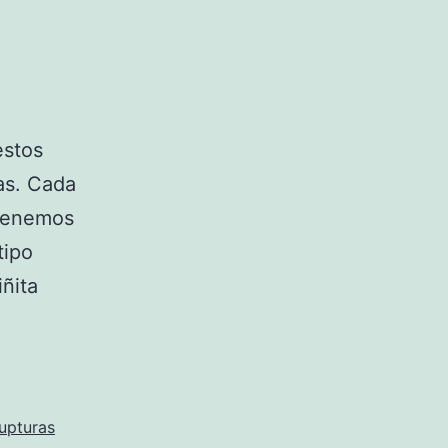
estos
ias. Cada
 tenemos
tipo
ñita
upturas