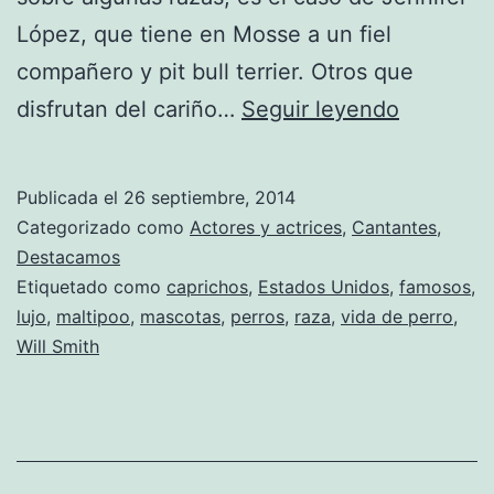
López, que tiene en Mosse a un fiel
compañero y pit bull terrier. Otros que
La
disfrutan del cariño…
Seguir leyendo
dolce
vita
Publicada el
26 septiembre, 2014
II
Categorizado como
Actores y actrices
,
Cantantes
,
Destacamos
Etiquetado como
caprichos
,
Estados Unidos
,
famosos
,
lujo
,
maltipoo
,
mascotas
,
perros
,
raza
,
vida de perro
,
Will Smith