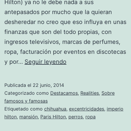
Hilton) ya no le debe nada a sus
antepasados por mucho que la quieran
desheredar no creo que eso influya en unas
finanzas que son del todo propias, con
ingresos televisivos, marcas de perfumes,
ropa, facturación por eventos en discotecas
Paris,
y por…
Seguir leyendo
la
excéntrica
Publicada el
22 junio, 2014
Categorizado como
Destacamos
,
Realities
,
Sobre
famosos y famosas
Etiquetado como
chihuahua
,
excentricidades
,
imperio
hilton
,
mansión
,
Paris Hilton
,
perros
,
ropa