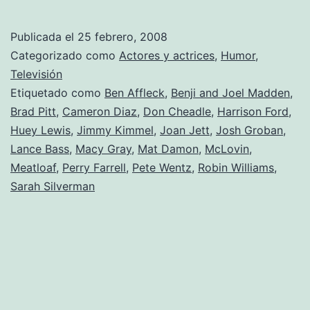
Fuking
Ben
Publicada el
25 febrero, 2008
Affleck!
Categorizado como
Actores y actrices
,
Humor
,
Televisión
Etiquetado como
Ben Affleck
,
Benji and Joel Madden
,
Brad Pitt
,
Cameron Diaz
,
Don Cheadle
,
Harrison Ford
,
Huey Lewis
,
Jimmy Kimmel
,
Joan Jett
,
Josh Groban
,
Lance Bass
,
Macy Gray
,
Mat Damon
,
McLovin
,
Meatloaf
,
Perry Farrell
,
Pete Wentz
,
Robin Williams
,
Sarah Silverman