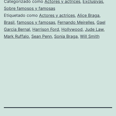
Categorizado como
Actores y actrices
,
Exclusivas
,
viene
Sobre famosos y famosas
Etiquetado como
Actores y actrices
,
Alice Braga
,
de
Brasil
,
famosos y famosas
,
Fernando Meirelles
,
Gael
Brasil
Garcia Bernal
,
Harrison Ford
,
Hollywood
,
Jude Law
,
Mark Ruffalo
,
Sean Penn
,
Sonia Braga
,
Will Smith