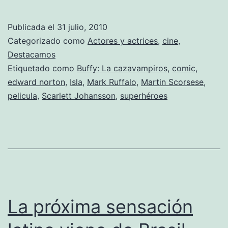
Ruffalo
es
Publicada el
31 julio, 2010
el
Categorizado como
Actores y actrices
,
cine
,
nuevo
Destacamos
Etiquetado como
Buffy: La cazavampiros
,
comic
,
‘Hulk’
edward norton
,
Isla
,
Mark Ruffalo
,
Martin Scorsese
,
pelicula
,
Scarlett Johansson
,
superhéroes
La próxima sensación