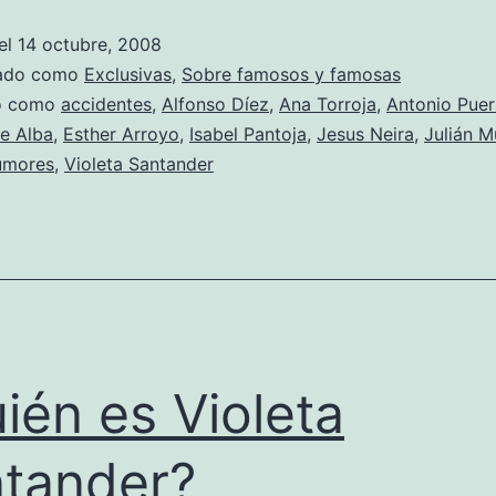
semana
el
14 octubre, 2008
rosa
zado como
Exclusivas
,
Sobre famosos y famosas
do como
accidentes
,
Alfonso Díez
,
Ana Torroja
,
Antonio Puer
e Alba
,
Esther Arroyo
,
Isabel Pantoja
,
Jesus Neira
,
Julián 
umores
,
Violeta Santander
ién es Violeta
tander?