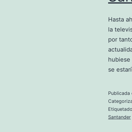
Hasta ah
la telev
por tant
actualid
hubiese 
se estar
Publicada 
Categori
Etiqueta
Santander