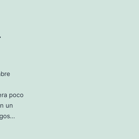
a
mbre
era poco
on un
igos…