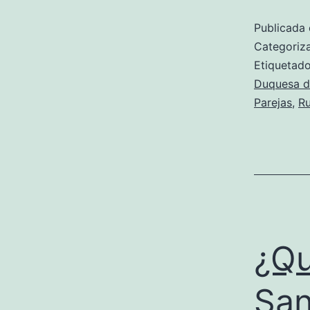
Publicada 
Categori
Etiqueta
Duquesa d
Parejas
,
R
¿Qu
San