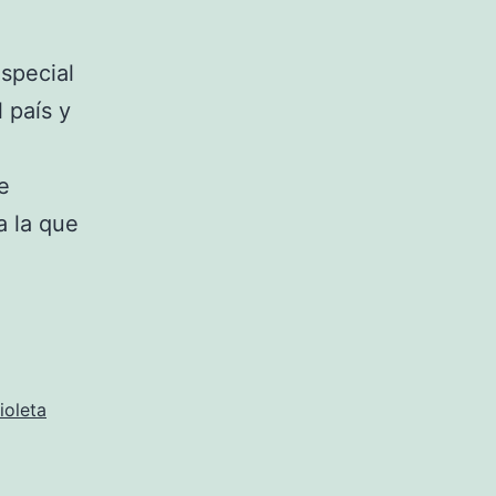
special
 país y
e
a la que
?
ioleta