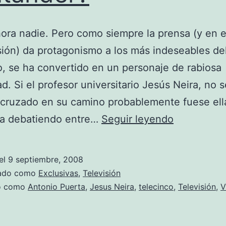
ora nadie. Pero como siempre la prensa (y en e
isión) da protagonismo a los más indeseables del
o, se ha convertido en un personaje de rabiosa
ad. Si el profesor universitario Jesús Neira, no s
cruzado en su camino probablemente fuese ell
¿Quién
ía debatiendo entre…
Seguir leyendo
es
Violeta
el
9 septiembre, 2008
Santander
zado como
Exclusivas
,
Televisión
do como
Antonio Puerta
,
Jesus Neira
,
telecinco
,
Televisión
,
V