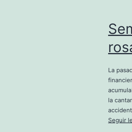
Sem
ros
La pasad
financie
acumulab
la canta
accident
Seguir 