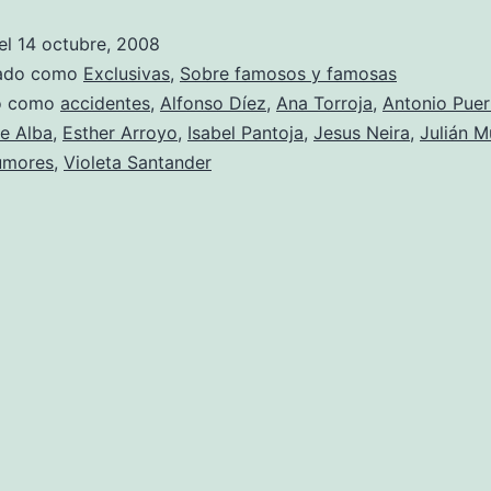
semana
el
14 octubre, 2008
rosa
zado como
Exclusivas
,
Sobre famosos y famosas
do como
accidentes
,
Alfonso Díez
,
Ana Torroja
,
Antonio Puer
e Alba
,
Esther Arroyo
,
Isabel Pantoja
,
Jesus Neira
,
Julián 
umores
,
Violeta Santander