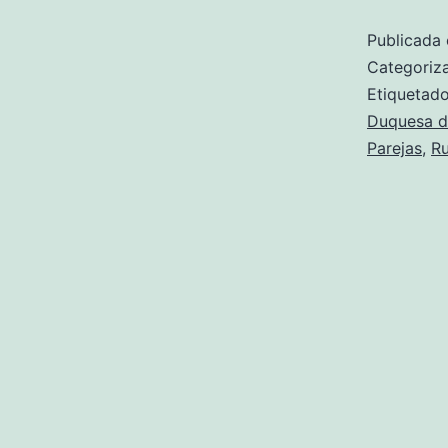
Publicada 
Categori
Etiqueta
Duquesa d
Parejas
,
R