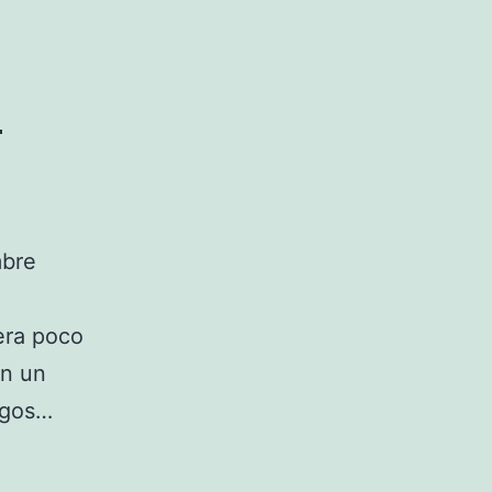
a
mbre
era poco
on un
igos…