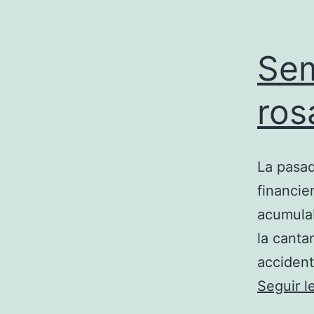
Sem
ros
La pasad
financie
acumulab
la canta
accident
Seguir 