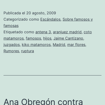
Publicada el
20 agosto, 2009
Categorizado como
Escándalos
,
Sobre famosos y
famosas
Etiquetado como
antena 3
,
aranjuez madrid
,
coto
matamoros
,
famosos
,
hijos
,
Jaime Cantizano
,
juzgados
,
kiko matamoros
,
Madrid
,
mar flores
,
Rumores
,
ruptura
Ana Obregón contra