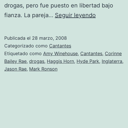
drogas, pero fue puesto en libertad bajo
Aparece
fianza. La pareja…
Seguir leyendo
muerto
el
Publicada el
28 marzo, 2008
marido
Categorizado como
Cantantes
de
Etiquetado como
Amy Winehouse
,
Cantantes
,
Corinne
Bailey Rae
,
drogas
,
Haggis Horn
,
Hyde Park
,
Inglaterra
,
la
Jason Rae
,
Mark Ronson
cantante
Corinne
Bailey
Rae