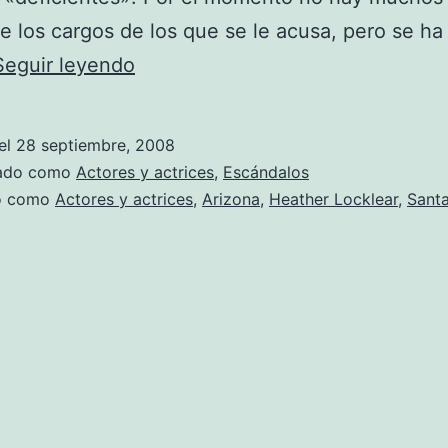
e los cargos de los que se le acusa, pero se ha
Arrestan
Seguir leyendo
a
Heather
el
28 septiembre, 2008
Locklear
zado como
Actores y actrices
,
Escándalos
do como
Actores y actrices
,
Arizona
,
Heather Locklear
,
Sant