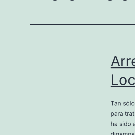
Arr
Loc
Tan sólo
para tra
ha sido 
digamos 