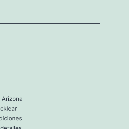
 Arizona
ocklear
diciones
detalles