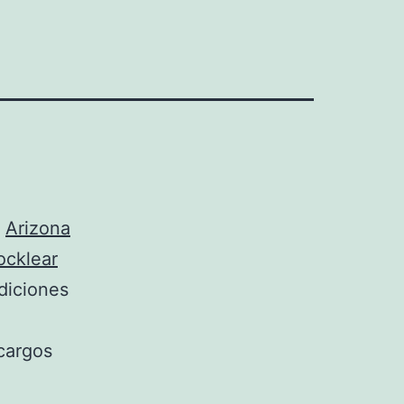
e
Arizona
ocklear
diciones
cargos