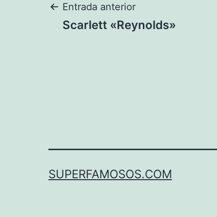
Navegación
Entrada anterior
Scarlett «Reynolds»
de
entradas
SUPERFAMOSOS.COM