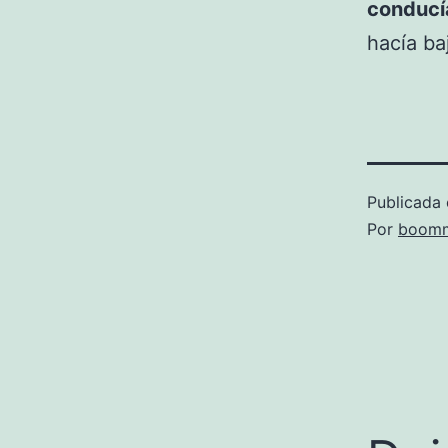
conducía
hacía ba
Publicada 
Por
boomm