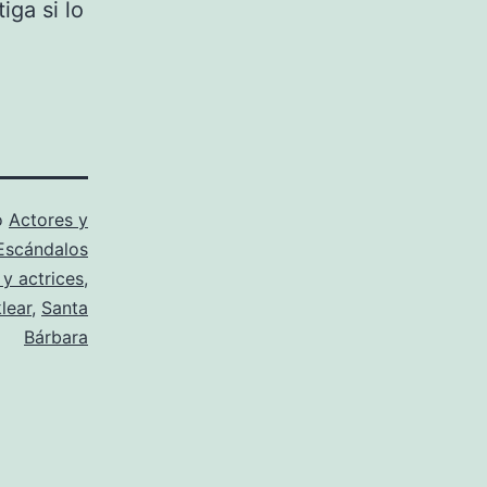
iga si lo
o
Actores y
Escándalos
 y actrices
,
lear
,
Santa
Bárbara