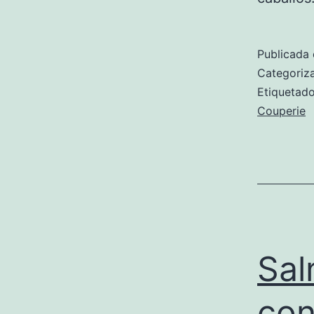
Publicada 
Categori
Etiqueta
Couperie
Sal
con