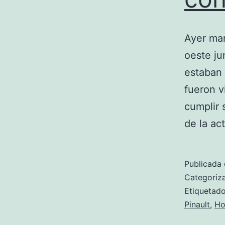
Ayer ma
oeste ju
estaban 
fueron v
cumplir 
de la ac
Publicada 
Categori
Etiqueta
Pinault
,
Ho