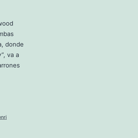
ywood
Ambas
a, donde
”, va a
arrones
nri