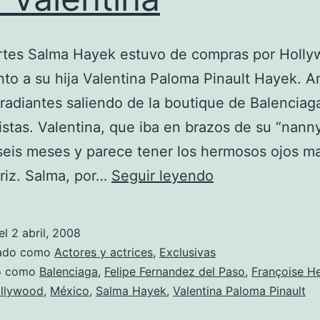
rtes Salma Hayek estuvo de compras por Holl
nto a su hija Valentina Paloma Pinault Hayek. 
radiantes saliendo de la boutique de Balenciag
istas. Valentina, que iba en brazos de su “nanny
seis meses y parece tener los hermosos ojos m
Salma
triz. Salma, por…
Seguir leyendo
Hayek
de
el
2 abril, 2008
compras
zado como
Actores y actrices
,
Exclusivas
con
do como
Balenciaga
,
Felipe Fernandez del Paso
,
Françoise He
llywood
,
México
,
Salma Hayek
,
Valentina Paloma Pinault
Valentina