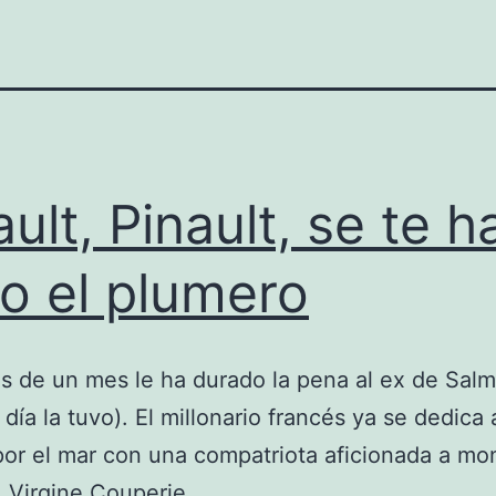
ault, Pinault, se te h
to el plumero
 de un mes le ha durado la pena al ex de Sal
 día la tuvo). El millonario francés ya se dedica 
or el mar con una compatriota aficionada a mo
: Virgine Couperie.