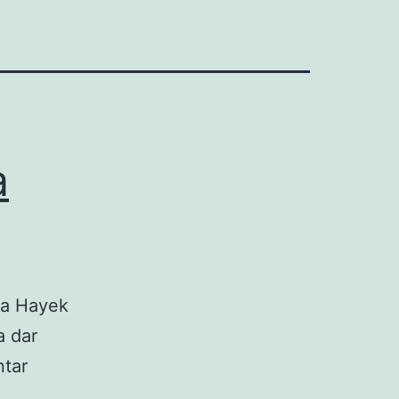
a
ma Hayek
a dar
ntar