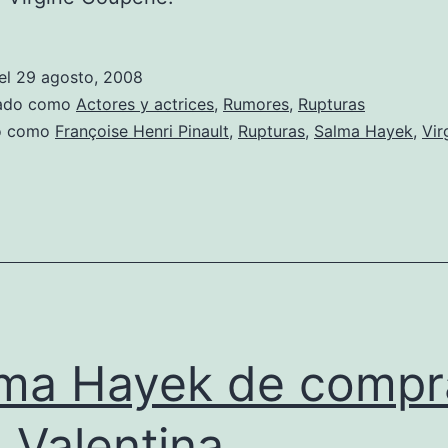
el
29 agosto, 2008
zado como
Actores y actrices
,
Rumores
,
Rupturas
do como
Françoise Henri Pinault
,
Rupturas
,
Salma Hayek
,
Vir
ma Hayek de compr
 Valentina