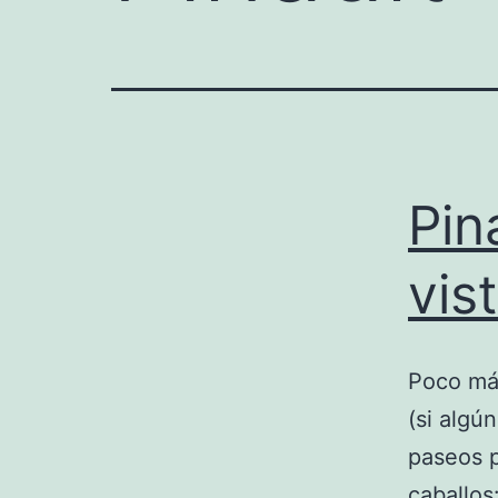
Pin
vis
Poco más
(si algún
paseos p
caballos