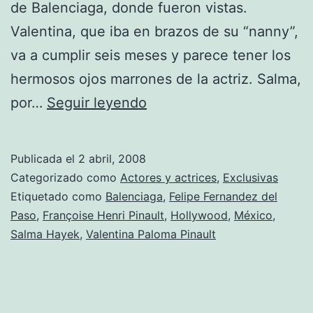
de Balenciaga, donde fueron vistas.
Valentina, que iba en brazos de su “nanny”,
va a cumplir seis meses y parece tener los
hermosos ojos marrones de la actriz. Salma,
Salma
por…
Seguir leyendo
Hayek
de
Publicada el
2 abril, 2008
compras
Categorizado como
Actores y actrices
,
Exclusivas
con
Etiquetado como
Balenciaga
,
Felipe Fernandez del
Paso
,
Françoise Henri Pinault
,
Hollywood
,
México
,
Valentina
Salma Hayek
,
Valentina Paloma Pinault